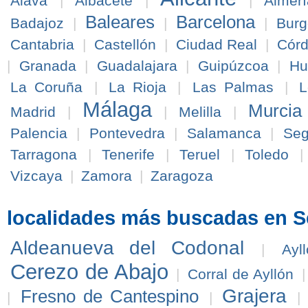
Álava
|
Albacete
|
|
Almerí
Baleares
Barcelona
Badajoz
|
|
|
Burg
Cantabria
|
Castellón
|
Ciudad Real
|
Cór
|
Granada
|
Guadalajara
|
Guipúzcoa
|
Hu
La Coruña
|
La Rioja
|
Las Palmas
|
L
Málaga
Murcia
Madrid
|
|
Melilla
|
Palencia
|
Pontevedra
|
Salamanca
|
Seg
Tarragona
|
Tenerife
|
Teruel
|
Toledo
Vizcaya
|
Zamora
|
Zaragoza
localidades más buscadas en S
Aldeanueva del Codonal
|
Ayl
Cerezo de Abajo
|
Corral de Ayllón
Grajera
Fresno de Cantespino
|
|
|