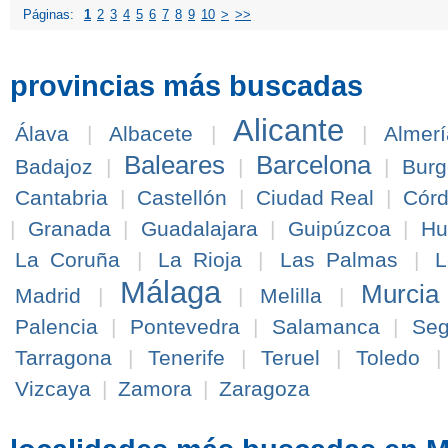
Páginas:
1
2
3
4
5
6
7
8
9
10
>
>>
provincias más buscadas
Alicante
Álava
|
Albacete
|
|
Almerí
Baleares
Barcelona
Badajoz
|
|
|
Burg
Cantabria
|
Castellón
|
Ciudad Real
|
Cór
|
Granada
|
Guadalajara
|
Guipúzcoa
|
Hu
La Coruña
|
La Rioja
|
Las Palmas
|
L
Málaga
Murcia
Madrid
|
|
Melilla
|
Palencia
|
Pontevedra
|
Salamanca
|
Seg
Tarragona
|
Tenerife
|
Teruel
|
Toledo
Vizcaya
|
Zamora
|
Zaragoza