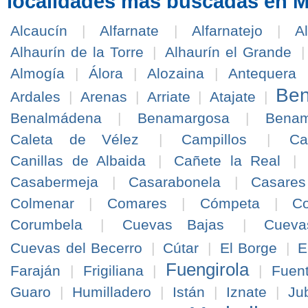
localidades más buscadas en 
Alcaucín
|
Alfarnate
|
Alfarnatejo
|
A
Alhaurín de la Torre
|
Alhaurín el Grande
Almogía
|
Álora
|
Alozaina
|
Antequera
Ben
Ardales
|
Arenas
|
Arriate
|
Atajate
|
Benalmádena
|
Benamargosa
|
Benam
Caleta de Vélez
|
Campillos
|
Ca
Canillas de Albaida
|
Cañete la Real
|
Casabermeja
|
Casarabonela
|
Casares
Colmenar
|
Comares
|
Cómpeta
|
Co
Corumbela
|
Cuevas Bajas
|
Cuev
Cuevas del Becerro
|
Cútar
|
El Borge
|
E
Fuengirola
Faraján
|
Frigiliana
|
|
Fuen
Guaro
|
Humilladero
|
Istán
|
Iznate
|
Ju