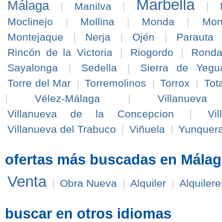
Marbella
Málaga
|
Manilva
|
|
Moclinejo
|
Mollina
|
Monda
|
Mon
Montejaque
|
Nerja
|
Ojén
|
Parauta
Rincón de la Victoria
|
Riogordo
|
Rond
Sayalonga
|
Sedella
|
Sierra de Yegu
Torre del Mar
|
Torremolinos
|
Torrox
|
Tot
|
Vélez-Málaga
|
Villanuev
Villanueva de la Concepcion
|
Vi
Villanueva del Trabuco
|
Viñuela
|
Yunquer
ofertas más buscadas en Málag
Venta
|
Obra Nueva
|
Alquiler
|
Alquilere
buscar en otros idiomas