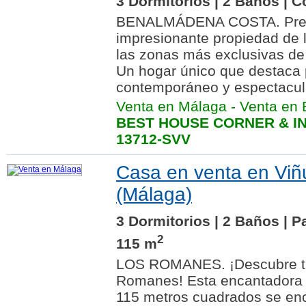
3 Dormitorios | 2 Baños | C
BENALMÁDENA COSTA. Pres
impresionante propiedad de 
las zonas más exclusivas d
Un hogar único que destaca 
contemporáneo y espectacula
Venta en Málaga
-
Venta en
BEST HOUSE CORNER & IN
13712-SVV
Casa en venta en Viñ
(Málaga)
3 Dormitorios | 2 Baños | P
2
115 m
LOS ROMANES. ¡Descubre tu
Romanes! Esta encantadora 
115 metros cuadrados se enc