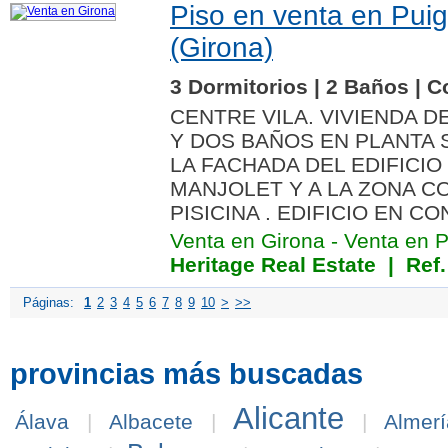
Piso en venta en Pui
(Girona)
3 Dormitorios | 2 Baños | C
CENTRE VILA. VIVIENDA 
Y DOS BAÑOS EN PLANTA
LA FACHADA DEL EDIFICIO
MANJOLET Y A LA ZONA C
PISICINA . EDIFICIO EN C
Venta en Girona
-
Venta en 
Heritage Real Estate
| Ref.
Páginas:
1
2
3
4
5
6
7
8
9
10
>
>>
provincias más buscadas
Alicante
Álava
|
Albacete
|
|
Almerí