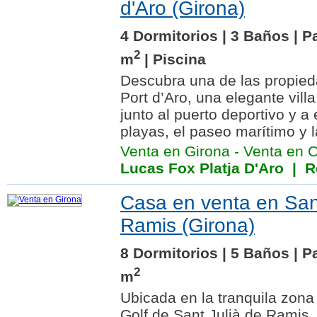
d'Aro (Girona)
4 Dormitorios | 3 Baños | P
2
m
| Piscina
Descubra una de las propie
Port d’Aro, una elegante vill
junto al puerto deportivo y 
playas, el paseo marítimo y l
Venta en Girona
-
Venta en Ca
Lucas Fox Platja D'Aro
| Re
Casa en venta en Sant
Ramis (Girona)
8 Dormitorios | 5 Baños | P
2
m
Ubicada en la tranquila zona 
Golf de Sant Julià de Ramis,