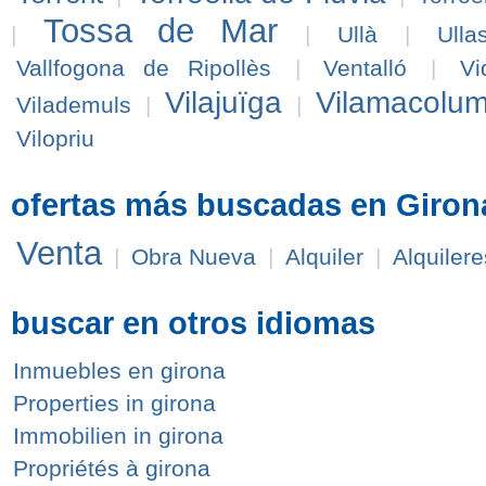
Tossa de Mar
|
|
Ullà
|
Ullas
Vallfogona de Ripollès
|
Ventalló
|
Vi
Vilajuïga
Vilamacolu
Vilademuls
|
|
Vilopriu
ofertas más buscadas en Giron
Venta
|
Obra Nueva
|
Alquiler
|
Alquilere
buscar en otros idiomas
Inmuebles en girona
Properties in girona
Immobilien in girona
Propriétés à girona