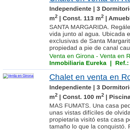
Independiente | 3 Dormitori
2
2
m
| Const. 113 m
| Amuebl
SANTA MARGARIDA. Regálese
vida junto al agua. Ubicada
exclusivas de Santa Margarit
propiedad a pie de canal caut
Venta en Girona
-
Venta en 
Inmobiliaria Eureka
| Ref.:
Chalet en venta en R
Independiente | 3 Dormitori
2
2
m
| Const. 100 m
| Piscin
MAS FUMATS. Una casa peq
unas vistas difíciles de olvi
propietaria visitó esta casa 
tamaño lo que la conquistó. 