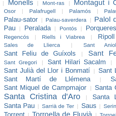
Monells
Montagut i 
|
|
Mont-ras
|
Osor
|
Palafrugell
|
Palamós
|
Pal
Palol 
Palau-sator
|
Palau-saverdera
|
Pau
Peralada
Porquere
|
|
Pontós
|
Ripoll
Regencós
|
Riells i Viabrea
|
Sales de Llierca
|
Sant Anio
Sant Fe
Sant Feliu de Guíxols
|
Sant Hilari Sacalm
Sant Gregori
|
|
Sant Julià del Llor i Bonmatí
Sant 
|
Sant Martí de Llémena
S
|
Sant Miquel de Campmajor
Santa 
|
Santa Cristina d'Aro
Santa 
|
Santa Pau
Saus
|
Sarrià de Ter
|
|
Seri
Torroella de Fluvià
Torrent
|
|
Torroe