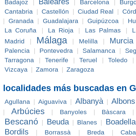
Baleares
Badajoz
|
|
Barcelona
|
Burg
Cantabria
|
Castellón
|
Ciudad Real
|
Cór
|
Granada
|
Guadalajara
|
Guipúzcoa
|
Hu
La Coruña
|
La Rioja
|
Las Palmas
|
L
Málaga
Murcia
Madrid
|
|
Melilla
|
Palencia
|
Pontevedra
|
Salamanca
|
Seg
Tarragona
|
Tenerife
|
Teruel
|
Toledo
Vizcaya
|
Zamora
|
Zaragoza
localidades más buscadas en G
Albanyà
Albons
Agullana
|
Aiguaviva
|
|
Arbúcies
|
|
Banyoles
|
Bàscara
Bescanó
Beuda
Boadell
|
|
Blanes
|
Bordils
|
Borrassà
|
Breda
|
Caba