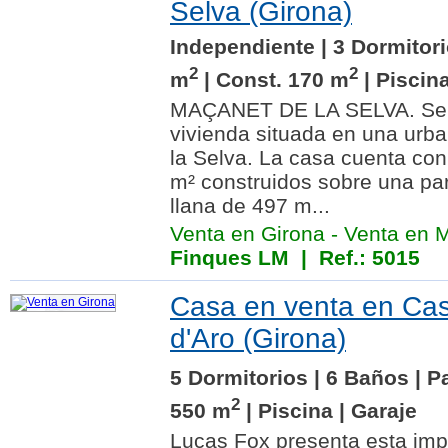
Selva (Girona)
Independiente | 3 Dormitori
2
2
m
| Const. 170 m
| Piscin
MAÇANET DE LA SELVA. Se v
vivienda situada en una urb
la Selva. La casa cuenta c
m² construidos sobre una p
llana de 497 m...
Venta en Girona
-
Venta en M
Finques LM
| Ref.: 5015
Casa en venta en Cast
d'Aro (Girona)
5 Dormitorios | 6 Baños | P
2
550 m
| Piscina | Garaje
Lucas Fox presenta esta impr