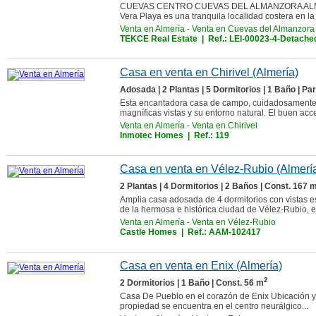
CUEVAS CENTRO CUEVAS DEL ALMANZORA ALMERÍA. V
Vera Playa es una tranquila localidad costera en la
Venta en Almería
-
Venta en Cuevas del Almanzora
TEKCE Real Estate
| Ref.: LEI-00023-4-Detached
Casa en venta en Chirivel (Almería)
Adosada | 2 Plantas | 5 Dormitorios | 1 Baño | Pa
Esta encantadora casa de campo, cuidadosamente r
magníficas vistas y su entorno natural. El buen acc
Venta en Almería
-
Venta en Chirivel
Inmotec Homes
| Ref.: 119
Casa en venta en Vélez-Rubio (Almerí
2 Plantas | 4 Dormitorios | 2 Baños | Const. 167 
Amplia casa adosada de 4 dormitorios con vistas 
de la hermosa e histórica ciudad de Vélez-Rubio, es
Venta en Almería
-
Venta en Vélez-Rubio
Castle Homes
| Ref.: AAM-102417
Casa en venta en Enix (Almería)
2
2 Dormitorios | 1 Baño | Const. 56 m
Casa De Pueblo en el corazón de Enix Ubicación y 
propiedad se encuentra en el centro neurálgico...