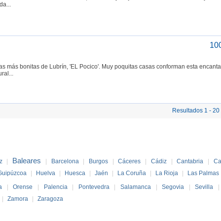
da...
10
ías más bonitas de Lubrín, 'EL Pocico'. Muy poquitas casas conforman esta encant
ral...
Resultados 1 - 20
Baleares
z
|
|
Barcelona
|
Burgos
|
Cáceres
|
Cádiz
|
Cantabria
|
Ca
Guipúzcoa
|
Huelva
|
Huesca
|
Jaén
|
La Coruña
|
La Rioja
|
Las Palmas
a
|
Orense
|
Palencia
|
Pontevedra
|
Salamanca
|
Segovia
|
Sevilla
|
Zamora
|
Zaragoza