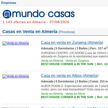
Empresas
1.143 ofertas en Almería - 07/08/2026
Casas en Venta en Almería
(Provincia)
Casa en venta en Zurgena (Almería)
2
Adosada | 5 Dormitorios | 3 Baños | Parc. 317 m
ZURGENA CENTRO. ¡OCASIÓN! Casa de 250m2 con t
adosada en Zurgena es la oportunidad que esperabas
Venta en Almería
-
Venta en Zurgena
BEST HOUSE CORNER & IN THE SUN
| Ref.: 1
Casa en venta en Albox (Almería)
Adosada | 4 Dormitorios | 2 Baños | Const. 153 m
ALBOX PUEBLO. Espectacular adosado de 3 plantas 
centro, pero con total tranquilidad? Esta casa es una
Venta en Almería
-
Venta en Albox
BEST HOUSE CORNER & IN THE SUN
| Ref.: 1