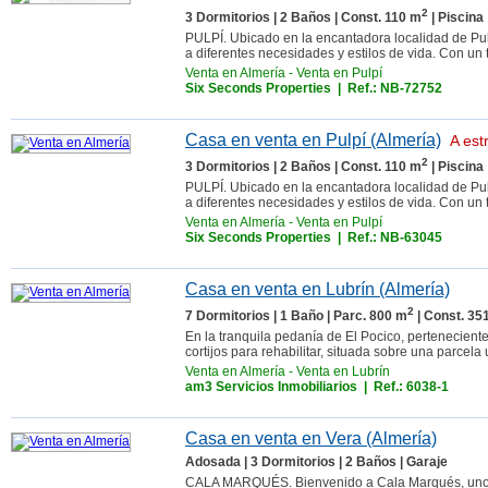
2
3 Dormitorios | 2 Baños | Const. 110 m
| Piscina
PULPÍ. Ubicado en la encantadora localidad de Pul
a diferentes necesidades y estilos de vida. Con un 
Venta en Almería
-
Venta en Pulpí
Six Seconds Properties
| Ref.: NB-72752
Casa en venta en Pulpí (Almería)
A est
2
3 Dormitorios | 2 Baños | Const. 110 m
| Piscina
PULPÍ. Ubicado en la encantadora localidad de Pul
a diferentes necesidades y estilos de vida. Con un 
Venta en Almería
-
Venta en Pulpí
Six Seconds Properties
| Ref.: NB-63045
Casa en venta en Lubrín (Almería)
2
7 Dormitorios | 1 Baño | Parc. 800 m
| Const. 35
En la tranquila pedanía de El Pocico, pertenecien
cortijos para rehabilitar, situada sobre una parce
Venta en Almería
-
Venta en Lubrín
am3 Servicios Inmobiliarios
| Ref.: 6038-1
Casa en venta en Vera (Almería)
Adosada | 3 Dormitorios | 2 Baños | Garaje
CALA MARQUÉS. Bienvenido a Cala Marqués, uno de