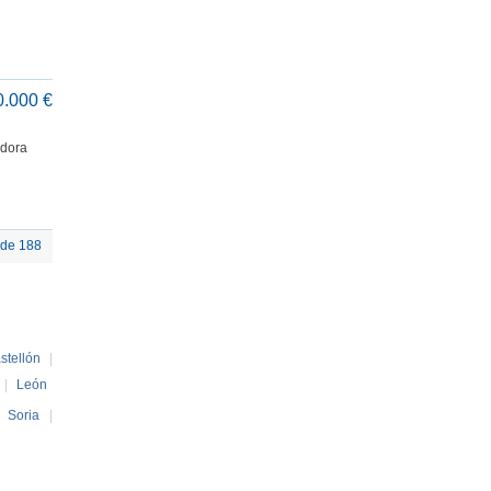
0.000 €
adora
 de 188
stellón
|
|
León
|
Soria
|