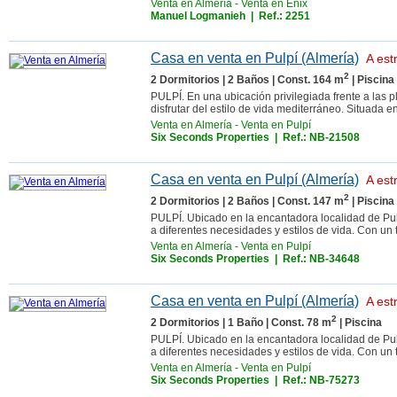
Venta en Almería
-
Venta en Enix
Manuel Logmanieh
| Ref.: 2251
Casa en venta en Pulpí (Almería)
A est
2
2 Dormitorios | 2 Baños | Const. 164 m
| Piscina
PULPÍ. En una ubicación privilegiada frente a las 
disfrutar del estilo de vida mediterráneo. Situada en
Venta en Almería
-
Venta en Pulpí
Six Seconds Properties
| Ref.: NB-21508
Casa en venta en Pulpí (Almería)
A est
2
2 Dormitorios | 2 Baños | Const. 147 m
| Piscina
PULPÍ. Ubicado en la encantadora localidad de Pul
a diferentes necesidades y estilos de vida. Con un 
Venta en Almería
-
Venta en Pulpí
Six Seconds Properties
| Ref.: NB-34648
Casa en venta en Pulpí (Almería)
A est
2
2 Dormitorios | 1 Baño | Const. 78 m
| Piscina
PULPÍ. Ubicado en la encantadora localidad de Pul
a diferentes necesidades y estilos de vida. Con un 
Venta en Almería
-
Venta en Pulpí
Six Seconds Properties
| Ref.: NB-75273