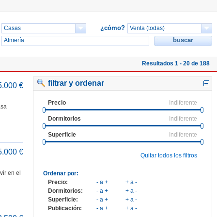
¿cómo?
Resultados 1 - 20 de 188
filtrar y ordenar
5.000 €
Precio
Indiferente
asa
Dormitorios
Indiferente
Superficie
Indiferente
5.000 €
Quitar todos los filtros
ir en el
Ordenar por:
Precio:
- a +
+ a -
Dormitorios:
- a +
+ a -
Superficie:
- a +
+ a -
Publicación:
- a +
+ a -