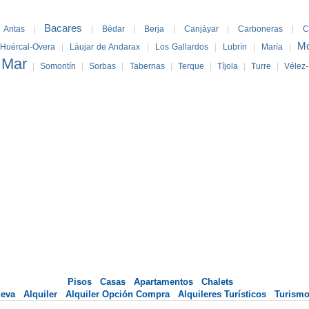
Bacares
Antas
|
|
Bédar
|
Berja
|
Canjáyar
|
Carboneras
|
C
Mo
Huércal-Overa
|
Láujar de Andarax
|
Los Gallardos
|
Lubrín
|
María
|
 Mar
|
Somontín
|
Sorbas
|
Tabernas
|
Terque
|
Tíjola
|
Turre
|
Vélez
Pisos
Casas
Apartamentos
Chalets
ueva
Alquiler
Alquiler Opción Compra
Alquileres Turísticos
Turismo