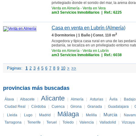
privilegiado donde el sonido del mar, la arena dora
Venta en Almería
-
Venta en Vera
am3 Servicios Inmobiliarios
| Ref.: 6225
Casa en venta en Lubrín (Almería)
2
4 Dormitorios | 1 Baño | Const. 110 m
Acogedora y típica casa rural en una de las pedan
pedanía, se localiza en un privilegiado entorno natu
Venta en Almería
-
Venta en Lubrín
am3 Servicios Inmobiliarios
| Ref.: 6038
Páginas:
1
2
3
4
5
6
7
8
9
10
>
>>
provincias más buscadas
Alicante
Álava
|
Albacete
|
|
Almería
|
Asturias
|
Ávila
|
Badajo
Ciudad Real
|
Córdoba
|
Cuenca
|
Girona
|
Granada
|
Guadalajara
|
Málaga
Murcia
|
Lleida
|
Lugo
|
Madrid
|
|
Melilla
|
|
Navarr
Tarragona
|
Tenerife
|
Teruel
|
Toledo
|
Valencia
|
Valladolid
|
Vizcaya