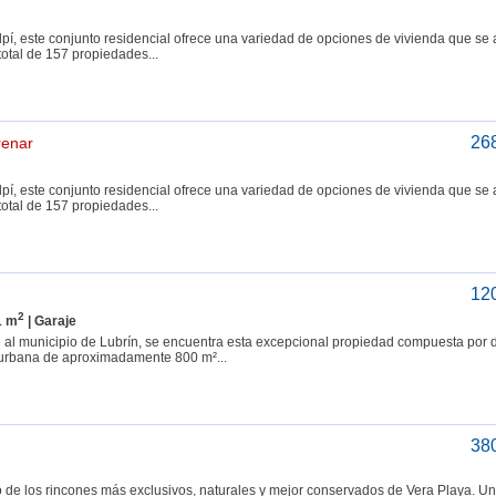
pí, este conjunto residencial ofrece una variedad de opciones de vivienda que se
total de 157 propiedades...
26
renar
pí, este conjunto residencial ofrece una variedad de opciones de vivienda que se
total de 157 propiedades...
12
2
1 m
| Garaje
te al municipio de Lubrín, se encuentra esta excepcional propiedad compuesta por 
la urbana de aproximadamente 800 m²...
38
 los rincones más exclusivos, naturales y mejor conservados de Vera Playa. Un