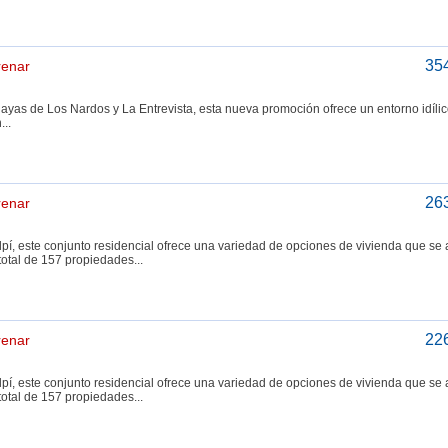
35
renar
playas de Los Nardos y La Entrevista, esta nueva promoción ofrece un entorno idíli
...
26
renar
pí, este conjunto residencial ofrece una variedad de opciones de vivienda que se
total de 157 propiedades...
22
renar
pí, este conjunto residencial ofrece una variedad de opciones de vivienda que se
total de 157 propiedades...