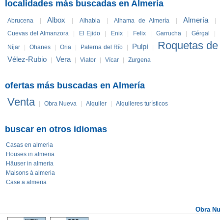
localidades más buscadas en Almería
Albox
Almería
Abrucena
|
|
Alhabia
|
Alhama de Almería
|
|
Cuevas del Almanzora
|
El Ejido
|
Enix
|
Felix
|
Garrucha
|
Gérgal
|
Roquetas de
Pulpí
Níjar
|
Ohanes
|
Oria
|
Paterna del Río
|
|
Vélez-Rubio
Vera
|
|
Viator
|
Vícar
|
Zurgena
ofertas más buscadas en Almería
Venta
|
Obra Nueva
|
Alquiler
|
Alquileres turísticos
buscar en otros idiomas
Casas en almeria
Houses in almeria
Häuser in almeria
Maisons à almeria
Case a almeria
Obra N