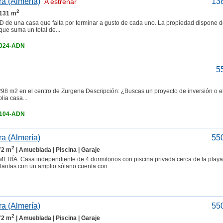
a (Almería)
13
A estrenar
2
 131 m
a casa que falta por terminar a gusto de cada uno. La propiedad dispone d
que suma un total de...
4024-ADN
5
m2 en el centro de Zurgena Descripción: ¿Buscas un proyecto de inversión o el
ia casa...
4104-ADN
a (Almería)
55
2
72 m
| Amueblada | Piscina | Garaje
Casa independiente de 4 dormitorios con piscina privada cerca de la playa
antas con un amplio sótano cuenta con...
a (Almería)
55
2
72 m
| Amueblada | Piscina | Garaje