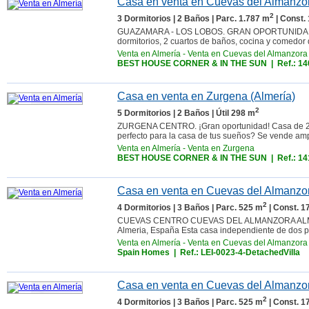
Casa en venta en Cuevas del Almanzor
2
3 Dormitorios | 2 Baños | Parc. 1.787 m
| Const.
GUAZAMARA - LOS LOBOS. GRAN OPORTUNIDAD de un
dormitorios, 2 cuartos de baños, cocina y comedor 
Venta en Almería
-
Venta en Cuevas del Almanzora
BEST HOUSE CORNER & IN THE SUN
| Ref.: 1
Casa en venta en Zurgena (Almería)
2
5 Dormitorios | 2 Baños | Útil 298 m
ZURGENA CENTRO. ¡Gran oportunidad! Casa de 298 
perfecto para la casa de tus sueños? Se vende ampl
Venta en Almería
-
Venta en Zurgena
BEST HOUSE CORNER & IN THE SUN
| Ref.: 1
Casa en venta en Cuevas del Almanzor
2
4 Dormitorios | 3 Baños | Parc. 525 m
| Const. 1
CUEVAS CENTRO CUEVAS DEL ALMANZORA ALMERÍA. 
Almeria, España Esta casa independiente de dos pl
Venta en Almería
-
Venta en Cuevas del Almanzora
Spain Homes
| Ref.: LEI-0023-4-DetachedVilla
Casa en venta en Cuevas del Almanzor
2
4 Dormitorios | 3 Baños | Parc. 525 m
| Const. 1