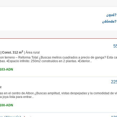
¿qué?
¿dónde?
5
2
| Const. 312 m
| Área rural
erreno – Reforma Total ¿Buscas metros cuadrados a precio de ganga? Esta c
. •Espacio infinito: 250m2 construidos en 2 plantas. •Exterior...
4103-ADN
22
2
en el centro de Albox ¿Buscas amplitud, vistas despejadas y la comodidad de viv
 joya lista para entrar...
4100-ADN