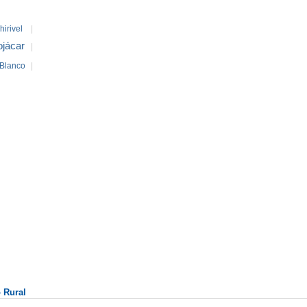
hirivel
|
jácar
|
-Blanco
|
 Rural