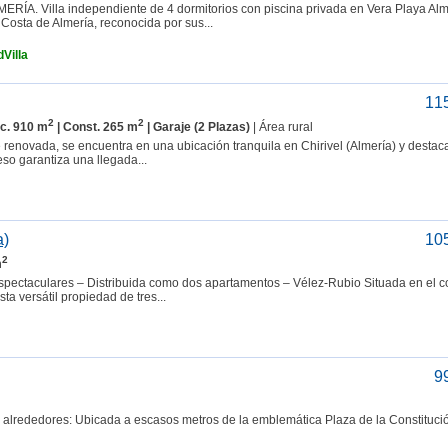
illa independiente de 4 dormitorios con piscina privada en Vera Playa Alm
 Costa de Almería, reconocida por sus...
Villa
11
2
2
rc. 910 m
| Const. 265 m
| Garaje (2 Plazas)
| Área rural
enovada, se encuentra en una ubicación tranquila en Chirivel (Almería) y destac
eso garantiza una llegada...
a)
10
2
m
espectaculares – Distribuida como dos apartamentos – Vélez-Rubio Situada en el 
ta versátil propiedad de tres...
9
alrededores: Ubicada a escasos metros de la emblemática Plaza de la Constitució