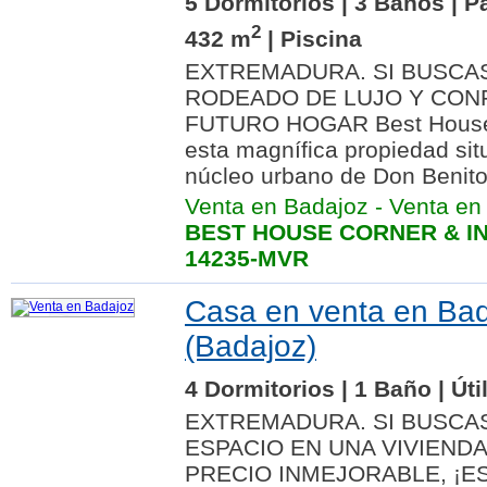
5 Dormitorios | 3 Baños | P
2
432 m
| Piscina
EXTREMADURA. SI BUSCA
RODEADO DE LUJO Y CONF
FUTURO HOGAR Best House 
esta magnífica propiedad si
núcleo urbano de Don Benito.
Venta en Badajoz
-
Venta en
BEST HOUSE CORNER & IN
14235-MVR
Casa en venta en Ba
(Badajoz)
4 Dormitorios | 1 Baño | Úti
EXTREMADURA. SI BUSCAS
ESPACIO EN UNA VIVIEND
PRECIO INMEJORABLE, ¡ES