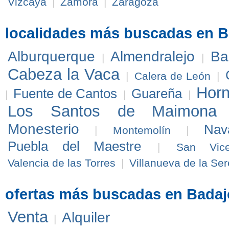
Vizcaya
|
Zamora
|
Zaragoza
localidades más buscadas en B
Alburquerque
Almendralejo
Ba
|
|
Cabeza la Vaca
|
Calera de León
|
Hor
Fuente de Cantos
Guareña
|
|
|
Los Santos de Maimona
Monesterio
Nav
|
Montemolín
|
Puebla del Maestre
|
San Vice
Valencia de las Torres
|
Villanueva de la Se
ofertas más buscadas en Badaj
Venta
Alquiler
|