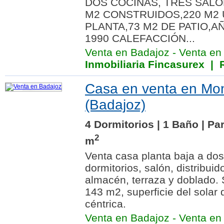
DOS COCINAS, TRES SALO
M2 CONSTRUIDOS,220 M2 
PLANTA,73 M2 DE PATIO,
1990 CALEFACCIÓN...
Venta en Badajoz
-
Venta en
Inmobiliaria Fincasurex
| R
Casa en venta en Mo
(Badajoz)
4 Dormitorios | 1 Baño | Pa
2
m
Venta casa planta baja a d
dormitorios, salón, distribuid
almacén, terraza y doblado. 
143 m2, superficie del solar
céntrica.
Venta en Badajoz
-
Venta en