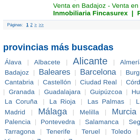
Venta en Badajoz
-
Venta en
Inmobiliaria Fincasurex
| R
Páginas:
1
2
>
>>
provincias más buscadas
Alicante
Álava
|
Albacete
|
|
Almerí
Baleares
Barcelona
Badajoz
|
|
|
Burg
Cantabria
|
Castellón
|
Ciudad Real
|
Cór
|
Granada
|
Guadalajara
|
Guipúzcoa
|
Hu
La Coruña
|
La Rioja
|
Las Palmas
|
L
Málaga
Murcia
Madrid
|
|
Melilla
|
Palencia
|
Pontevedra
|
Salamanca
|
Seg
Tarragona
|
Tenerife
|
Teruel
|
Toledo