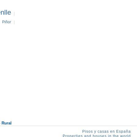
nlle
|
|
Piñor
|
 Rural
Pisos y casas en España
Properties and houses in the world