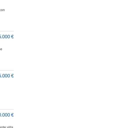
 con
5.000 €
se
5.000 €
0.000 €
nte villa