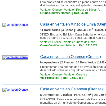
Esta propiedad se encuentra en pleno centro de A Po
distribuidos en planta baja, entreplanta, primera pla
Venta en Orense
-
Venta en Pobra de Trives, A
Grupo Country Homes
| Ref.: 3030
Casa en venta en Xinzo de Limia (Ore
2
11 Dormitorios | 4 Baños | Parc. 466 m
| Const. 
XINZO. Exclusivo Edificio - Casa Señorial en el co
centro urbano de Xinzo de Limia (Ourense, Galicia),
Venta en Orense
-
Venta en Xinzo de Limia
OurenGestión Inmobiliaria
| Ref.: 3310528
Casa en venta en Ourense (Orense)
Independiente | 2 Plantas | 16 Dormitorios | 19 B
Presentamos una oportunidad de inversión singular: 
desarrollado sobre un conjunto arquitectónico trad
Venta en Orense
-
Venta en Ourense
VM Properties
| Ref.: 15510463
Casa en venta en Celanova (Orense)
2
5 Dormitorios | 2 Baños | Parc. 427 m
| Útil 260 
CELANOVA. Esta casa en el interior de Galicia te e
montañas en el municpio de Gomesende, se encuent