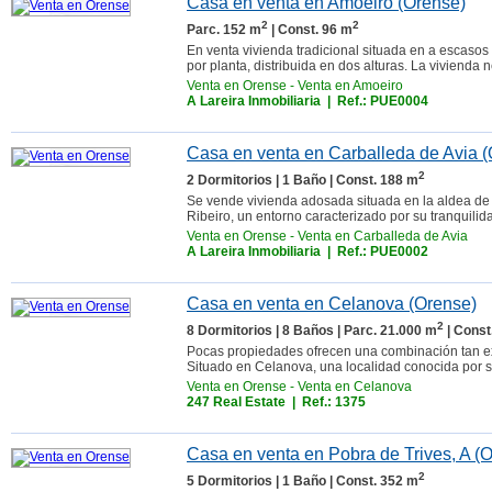
Casa en venta en Amoeiro (Orense)
2
2
Parc. 152 m
| Const. 96 m
En venta vivienda tradicional situada en a escasos
por planta, distribuida en dos alturas. La vivienda n
Venta en Orense
-
Venta en Amoeiro
A Lareira Inmobiliaria
| Ref.: PUE0004
Casa en venta en Carballeda de Avia 
2
2 Dormitorios | 1 Baño | Const. 188 m
Se vende vivienda adosada situada en la aldea de
Ribeiro, un entorno caracterizado por su tranquilidad
Venta en Orense
-
Venta en Carballeda de Avia
A Lareira Inmobiliaria
| Ref.: PUE0002
Casa en venta en Celanova (Orense)
2
8 Dormitorios | 8 Baños | Parc. 21.000 m
| Const
Pocas propiedades ofrecen una combinación tan exc
Situado en Celanova, una localidad conocida por su 
Venta en Orense
-
Venta en Celanova
247 Real Estate
| Ref.: 1375
Casa en venta en Pobra de Trives, A (
2
5 Dormitorios | 1 Baño | Const. 352 m