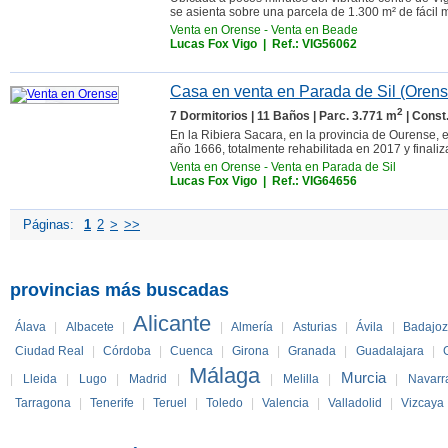
se asienta sobre una parcela de 1.300 m² de fácil 
Venta en Orense
-
Venta en Beade
Lucas Fox Vigo
| Ref.: VIG56062
Casa en venta en Parada de Sil (Orens
2
7 Dormitorios | 11 Baños | Parc. 3.771 m
| Const
En la Ribiera Sacara, en la provincia de Ourense, 
año 1666, totalmente rehabilitada en 2017 y finaliz
Venta en Orense
-
Venta en Parada de Sil
Lucas Fox Vigo
| Ref.: VIG64656
Páginas:
1
2
>
>>
provincias más buscadas
Alicante
Álava
|
Albacete
|
|
Almería
|
Asturias
|
Ávila
|
Badajo
Ciudad Real
|
Córdoba
|
Cuenca
|
Girona
|
Granada
|
Guadalajara
|
Málaga
Murcia
|
Lleida
|
Lugo
|
Madrid
|
|
Melilla
|
|
Navarr
Tarragona
|
Tenerife
|
Teruel
|
Toledo
|
Valencia
|
Valladolid
|
Vizcaya