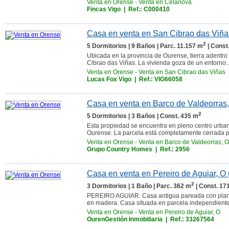
Venta en Orense
-
Venta en Celanova
Fincas Vigo
| Ref.: C000410
Casa en venta en San Cibrao das Viña
2
5 Dormitorios | 9 Baños | Parc. 11.157 m
| Const
Ubicada en la provincia de Ourense, tierra adentro 
Cibrao das Viñas. La vivienda goza de un entorno..
Venta en Orense
-
Venta en San Cibrao das Viñas
Lucas Fox Vigo
| Ref.: VIG66058
Casa en venta en Barco de Valdeorras,
2
5 Dormitorios | 3 Baños | Const. 435 m
Esta propiedad se encuentra en pleno centro urban
Ourense. La parcela está completamente cerrada po
Venta en Orense
-
Venta en Barco de Valdeorras, O
Grupo Country Homes
| Ref.: 2956
Casa en venta en Pereiro de Aguiar, O
2
3 Dormitorios | 1 Baño | Parc. 362 m
| Const. 17
PEREIRO AGUIAR. Casa antigua pareada con planta b
en madera. Casa situada en parcela independiente y 
Venta en Orense
-
Venta en Pereiro de Aguiar, O
OurenGestión Inmobiliaria
| Ref.: 33267564