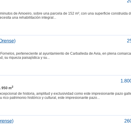
2
 minutos de Amoeiro, sobre una parcela de 152 m², con una superficie construida 
ecesita una rehabilitación integral...
(Orense)
2
 Fornelos, perteneciente al ayuntamiento de Carballeda de Avia, en plena comarc
, su riqueza paisajística y su...
1.80
2
. 950 m
epcional de historia, amplitud y exclusividad como este impresionante pazo gall
rico patrimonio histórico y cultural, este impresionante pazo...
Orense)
26