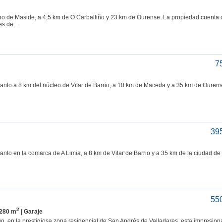
ano de Maside, a 4,5 km de O Carballiño y 23 km de Ourense. La propiedad cuenta
s de...
7
anto a 8 km del núcleo de Vilar de Barrio, a 10 km de Maceda y a 35 km de Ouren
39
nto en la comarca de A Limia, a 8 km de Vilar de Barrio y a 35 km de la ciudad de
55
2
 280 m
| Garaje
o, en la prestigiosa zona residencial de San Andrés de Valladares, esta impresiona