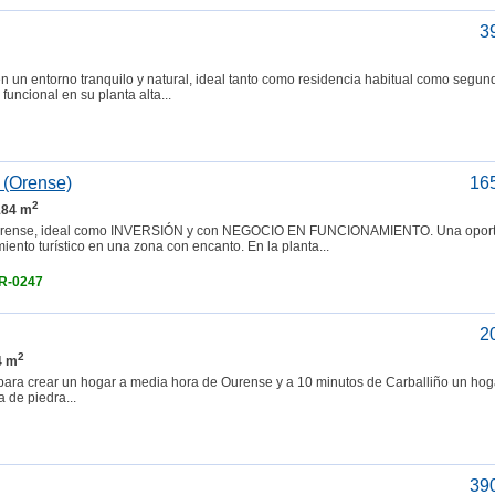
3
a en un entorno tranquilo y natural, ideal tanto como residencia habitual como segun
uncional en su planta alta...
 (Orense)
16
2
 184 m
ense, ideal como INVERSIÓN y con NEGOCIO EN FUNCIONAMIENTO. Una oport
iento turístico en una zona con encanto. En la planta...
IR-0247
2
2
4 m
para crear un hogar a media hora de Ourense y a 10 minutos de Carballiño un hog
 de piedra...
39