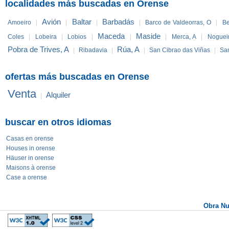
localidades más buscadas en Orense
Avión
Baltar
Barbadás
Amoeiro
|
|
|
|
Barco de Valdeorras, O
|
B
Maceda
Maside
Coles
|
Lobeira
|
Lobios
|
|
|
Merca, A
|
Noguei
Pobra de Trives, A
Rúa, A
|
Ribadavia
|
|
San Cibrao das Viñas
|
San
ofertas más buscadas en Orense
Venta
Alquiler
|
buscar en otros idiomas
Casas en orense
Houses in orense
Häuser in orense
Maisons à orense
Case a orense
Obra N