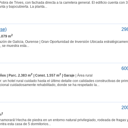
bra de Trives, con fachada directa a la carretera general. El edificio cuenta con 
nta y bajocubierta. La planta...
nse)
29
2
1.079 m
razón de Galicia, Ourense | Gran Oportunidad de Inversión Ubicada estratégicamen
 se muestra esta...
60
2
2
años | Parc. 2.383 m
| Const. 1.557 m
| Garaje
| Área rural
un hotel rural cuidado hasta el último detalle con calidades constructivas de prime
icional cuidadosamente rehabilitado, donde se ha respetado la...
20
2
m
namorará! Hecha de piedra en un entorno natural privilegiado, rodeada de fragas 
ra esta casa de 5 dormitorios...