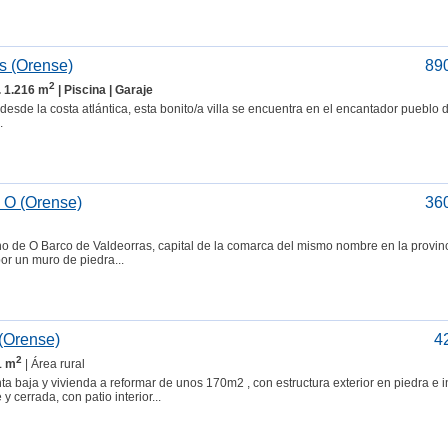
s (Orense)
89
2
. 1.216 m
| Piscina | Garaje
desde la costa atlántica, esta bonito/a villa se encuentra en el encantador pueblo
.
 O (Orense)
36
o de O Barco de Valdeorras, capital de la comarca del mismo nombre en la provin
r un muro de piedra...
 (Orense)
4
2
1 m
| Área rural
aja y vivienda a reformar de unos 170m2 , con estructura exterior en piedra e in
cerrada, con patio interior...