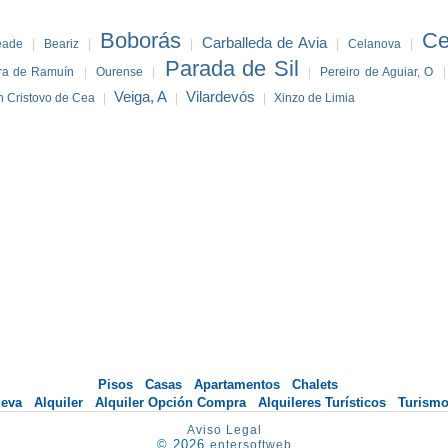
Boborás
Ce
Carballeda de Avia
eade
|
Beariz
|
|
|
Celanova
|
Parada de Sil
ra de Ramuín
|
Ourense
|
|
Pereiro de Aguiar, O
Veiga, A
Vilardevós
 Cristovo de Cea
|
|
|
Xinzo de Limia
Pisos
Casas
Apartamentos
Chalets
ueva
Alquiler
Alquiler Opción Compra
Alquileres Turísticos
Turismo
Aviso Legal
© 2026
entersoftweb