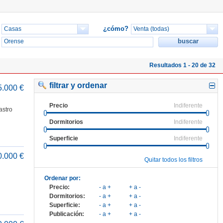
¿cómo?
Resultados 1 - 20 de 32
filtrar y ordenar
5.000 €
Precio
Indiferente
astro
Dormitorios
Indiferente
Superficie
Indiferente
0.000 €
Quitar todos los filtros
Ordenar por:
Precio:
- a +
+ a -
Dormitorios:
- a +
+ a -
Superficie:
- a +
+ a -
Publicación:
- a +
+ a -