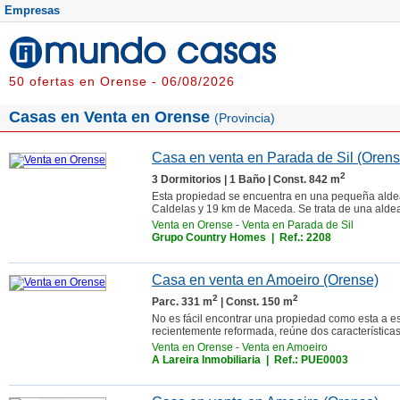
Empresas
50 ofertas en Orense - 06/08/2026
Casas en Venta en Orense
(Provincia)
Casa en venta en Parada de Sil (Orens
2
3 Dormitorios | 1 Baño | Const. 842 m
Esta propiedad se encuentra en una pequeña aldea
Caldelas y 19 km de Maceda. Se trata de una aldea
Venta en Orense
-
Venta en Parada de Sil
Grupo Country Homes
| Ref.: 2208
Casa en venta en Amoeiro (Orense)
2
2
Parc. 331 m
| Const. 150 m
No es fácil encontrar una propiedad como esta a e
recientemente reformada, reúne dos características 
Venta en Orense
-
Venta en Amoeiro
A Lareira Inmobiliaria
| Ref.: PUE0003