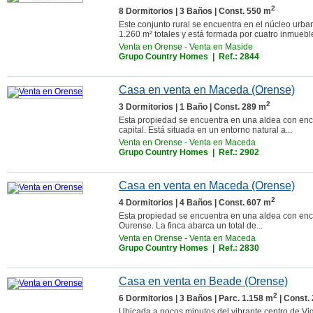
2
8 Dormitorios | 3 Baños | Const. 550 m
Este conjunto rural se encuentra en el núcleo urb
1.260 m² totales y está formada por cuatro inmueble
Venta en Orense
-
Venta en Maside
Grupo Country Homes
| Ref.: 2844
Casa en venta en Maceda (Orense)
2
3 Dormitorios | 1 Baño | Const. 289 m
Esta propiedad se encuentra en una aldea con enc
capital. Está situada en un entorno natural a...
Venta en Orense
-
Venta en Maceda
Grupo Country Homes
| Ref.: 2902
Casa en venta en Maceda (Orense)
2
4 Dormitorios | 4 Baños | Const. 607 m
Esta propiedad se encuentra en una aldea con enca
Ourense. La finca abarca un total de...
Venta en Orense
-
Venta en Maceda
Grupo Country Homes
| Ref.: 2830
Casa en venta en Beade (Orense)
2
6 Dormitorios | 3 Baños | Parc. 1.158 m
| Const.
Ubicada a pocos minutos del vibrante centro de Vig