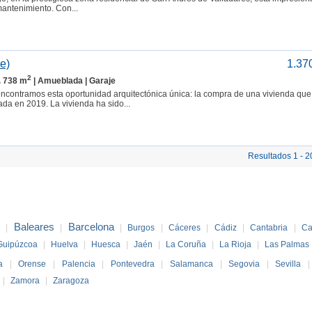
mantenimiento. Con...
e)
1.37
2
. 738 m
| Amueblada | Garaje
encontramos esta oportunidad arquitectónica única: la compra de una vivienda que
ada en 2019. La vivienda ha sido...
Resultados 1 - 2
Baleares
Barcelona
z
|
|
|
Burgos
|
Cáceres
|
Cádiz
|
Cantabria
|
Ca
Guipúzcoa
|
Huelva
|
Huesca
|
Jaén
|
La Coruña
|
La Rioja
|
Las Palmas
a
|
Orense
|
Palencia
|
Pontevedra
|
Salamanca
|
Segovia
|
Sevilla
|
Zamora
|
Zaragoza