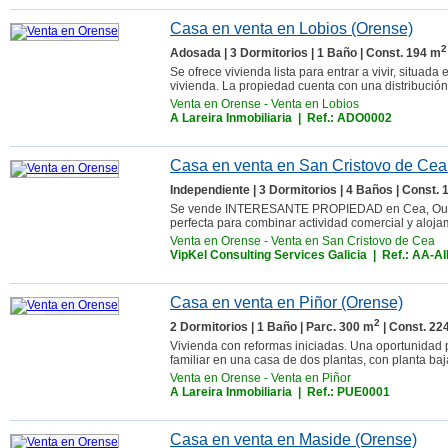
Casa en venta en Lobios (Orense)
2
Adosada | 3 Dormitorios | 1 Baño | Const. 194 m
Se ofrece vivienda lista para entrar a vivir, situad
vivienda. La propiedad cuenta con una distribución f
Venta en Orense
-
Venta en Lobios
A Lareira Inmobiliaria
| Ref.: ADO0002
Casa en venta en San Cristovo de Cea
Independiente | 3 Dormitorios | 4 Baños | Const.
Se vende INTERESANTE PROPIEDAD en Cea, Our
perfecta para combinar actividad comercial y alojam
Venta en Orense
-
Venta en San Cristovo de Cea
VipKel Consulting Services Galicia
| Ref.: AA-A
Casa en venta en Piñor (Orense)
2
2 Dormitorios | 1 Baño | Parc. 300 m
| Const. 22
Vivienda con reformas iniciadas. Una oportunidad 
familiar en una casa de dos plantas, con planta baja
Venta en Orense
-
Venta en Piñor
A Lareira Inmobiliaria
| Ref.: PUE0001
Casa en venta en Maside (Orense)