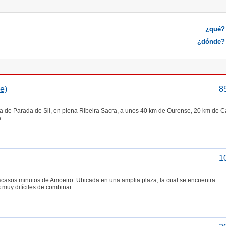
¿qué?
¿dónde?
e)
8
 de Parada de Sil, en plena Ribeira Sacra, a unos 40 km de Ourense, 20 km de C
...
1
scasos minutos de Amoeiro. Ubicada en una amplia plaza, la cual se encuentra
muy difíciles de combinar...