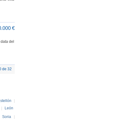
0.000 €
 data del
0 de 32
stellón
|
|
León
|
Soria
|