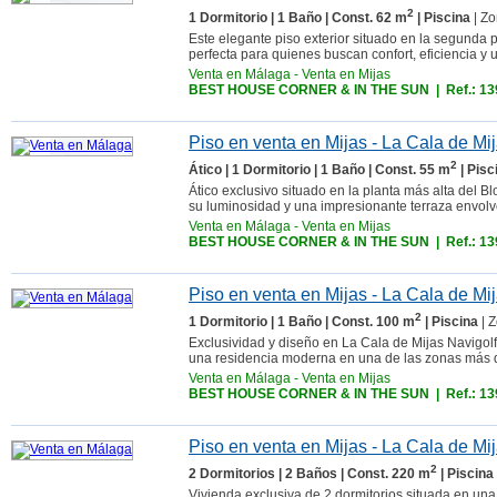
2
1 Dormitorio | 1 Baño | Const. 62 m
| Piscina
| Zo
Este elegante piso exterior situado en la segunda p
perfecta para quienes buscan confort, eficiencia y un
Venta en Málaga
-
Venta en Mijas
BEST HOUSE CORNER & IN THE SUN
| Ref.: 1
Piso en venta en Mijas - La Cala de Mi
2
Ático | 1 Dormitorio | 1 Baño | Const. 55 m
| Pisc
Ático exclusivo situado en la planta más alta del
su luminosidad y una impresionante terraza envolv
Venta en Málaga
-
Venta en Mijas
BEST HOUSE CORNER & IN THE SUN
| Ref.: 1
Piso en venta en Mijas - La Cala de Mi
2
1 Dormitorio | 1 Baño | Const. 100 m
| Piscina
| 
Exclusividad y diseño en La Cala de Mijas Navigolf
una residencia moderna en una de las zonas más
Venta en Málaga
-
Venta en Mijas
BEST HOUSE CORNER & IN THE SUN
| Ref.: 1
Piso en venta en Mijas - La Cala de Mi
2
2 Dormitorios | 2 Baños | Const. 220 m
| Piscina
Vivienda exclusiva de 2 dormitorios situada en una