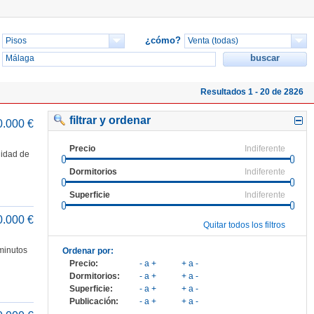
¿cómo?
Resultados 1 - 20 de 2826
filtrar y ordenar
0.000 €
Precio
Indiferente
lidad de
Dormitorios
Indiferente
Superficie
Indiferente
0.000 €
Quitar todos los filtros
minutos
Ordenar por:
Precio:
- a +
+ a -
Dormitorios:
- a +
+ a -
Superficie:
- a +
+ a -
Publicación:
- a +
+ a -