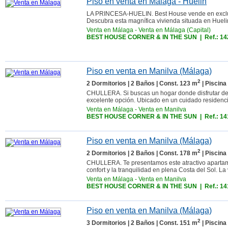
Piso en venta en Málaga - Huelin
LA PRINCESA-HUELIN. Best House vende en exclusiv
Descubra esta magnífica vivienda situada en Huelin
Venta en Málaga
-
Venta en Málaga (Capital)
BEST HOUSE CORNER & IN THE SUN
| Ref.: 1
Piso en venta en Manilva (Málaga)
2
2 Dormitorios | 2 Baños | Const. 123 m
| Piscina
CHULLERA. Si buscas un hogar donde disfrutar del 
excelente opción. Ubicado en un cuidado residencia
Venta en Málaga
-
Venta en Manilva
BEST HOUSE CORNER & IN THE SUN
| Ref.: 1
Piso en venta en Manilva (Málaga)
2
2 Dormitorios | 2 Baños | Const. 178 m
| Piscina
CHULLERA. Te presentamos este atractivo apartame
confort y la tranquilidad en plena Costa del Sol. La
Venta en Málaga
-
Venta en Manilva
BEST HOUSE CORNER & IN THE SUN
| Ref.: 1
Piso en venta en Manilva (Málaga)
2
3 Dormitorios | 2 Baños | Const. 151 m
| Piscina