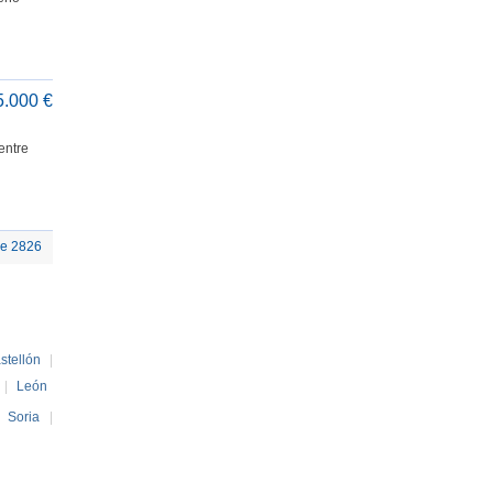
5.000 €
entre
de 2826
stellón
|
|
León
|
Soria
|