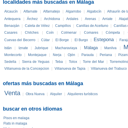
localidades más buscadas en Málaga
Alcaucín
|
Alfarnate
|
Alfarnatejo
|
Algarrobo
|
Algatocín
|
Alhaurín de l
Antequera
|
Árchez
|
Archidona
|
Ardales
|
Arenas
|
Arriate
|
Ataja
Benaoján
|
Caleta de Vélez
|
Campillos
|
Canillas de Aceituno
|
Canillas
Casares
|
Chilches
|
Coín
|
Colmenar
|
Comares
|
Cómpeta
|
Estepona
Cuevas del Becerro
|
Cútar
|
El Borge
|
El Burgo
|
|
Faraj
M
Málaga
Istán
|
Iznate
|
Jubrique
|
Macharaviaya
|
|
Manilva
|
Montecorto
|
Montejaque
|
Nerja
|
Ojén
|
Parauta
|
Periana
|
Pizarr
Sedella
|
Sierra de Yeguas
|
Teba
|
Tolox
|
Torre del Mar
|
Torremolin
Villanueva de la Concepcion
|
Villanueva de Tapia
|
Villanueva del Trabuco
ofertas más buscadas en Málaga
Venta
|
Obra Nueva
|
Alquiler
|
Alquileres turísticos
buscar en otros idiomas
Pisos en malaga
Flats in malaga