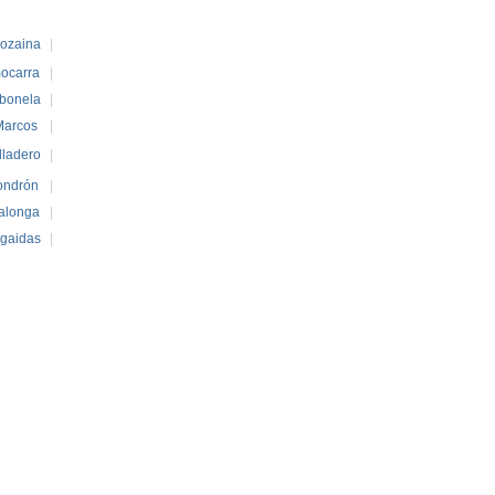
lozaina
|
ocarra
|
bonela
|
arcos
|
lladero
|
ondrón
|
alonga
|
lgaidas
|