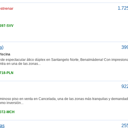
1.72
strenar
3697-SVV
a)
39
Piscina
te espectacular ático dúplex en Santangelo Norte, Benalmádena! Con impresion
tra en una de las zonas...
3718-PLN
92
oso piso en venta en Cancelada, una de las zonas más tranquilas y demandad
omo inversión...
4072-MCH
jas
25