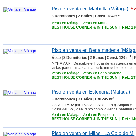
Piso en venta en Marbella (Málaga)
A e
2
3 Dormitorios | 2 Baños | Const. 184 m
Venta en Málaga
-
Venta en Marbella
BEST HOUSE CORNER & IN THE SUN
| Ref.: 1
Piso en venta en Benalmádena (Málag
2
Ático | 3 Dormitorios | 2 Baños | Const. 120 m
| 
MYRAMAR. ¡Descubre el hogar de tus sueños en es
vistas panorámicas al mar, este inmueble se encuen
Venta en Málaga
-
Venta en Benalmádena
BEST HOUSE CORNER & IN THE SUN
| Ref.: 1
Piso en venta en Estepona (Málaga)
2
3 Dormitorios | 2 Baños | Útil 295 m
CANCELADA (NUEVA MILLA DE ORO). Amplio y lumin
Costa del Sol, ideal tanto como vivienda habitual c
Venta en Málaga
-
Venta en Estepona
BEST HOUSE CORNER & IN THE SUN
| Ref.: 1
Piso en venta en Mijas - La Cala de Mi