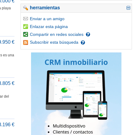
0.000 €
herramientas
a playa
Enviar
a un amigo
Enlazar
esta página
Compartir
en redes sociales
9.950 €
Subscribir
esta búsqueda
os es una
3.805 €
ar del
3.196 €