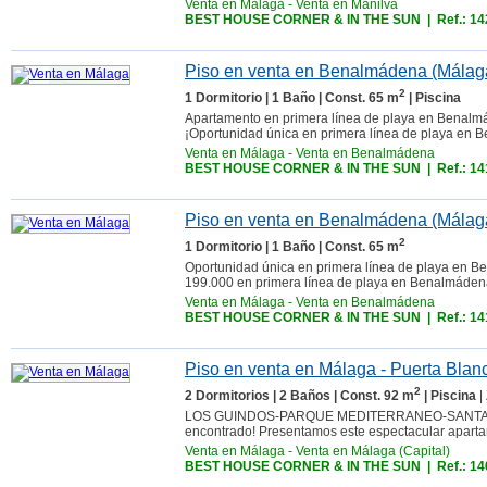
Venta en Málaga
-
Venta en Manilva
BEST HOUSE CORNER & IN THE SUN
| Ref.: 1
Piso en venta en Benalmádena (Málag
2
1 Dormitorio | 1 Baño | Const. 65 m
| Piscina
Apartamento en primera línea de playa en Benalmáde
¡Oportunidad única en primera línea de playa en 
Venta en Málaga
-
Venta en Benalmádena
BEST HOUSE CORNER & IN THE SUN
| Ref.: 1
Piso en venta en Benalmádena (Málag
2
1 Dormitorio | 1 Baño | Const. 65 m
Oportunidad única en primera línea de playa en Be
199.000 en primera línea de playa en Benalmádena
Venta en Málaga
-
Venta en Benalmádena
BEST HOUSE CORNER & IN THE SUN
| Ref.: 1
Piso en venta en Málaga - Puerta Blan
2
2 Dormitorios | 2 Baños | Const. 92 m
| Piscina
|
LOS GUINDOS-PARQUE MEDITERRANEO-SANTA PA. ¿B
encontrado! Presentamos este espectacular aparta
Venta en Málaga
-
Venta en Málaga (Capital)
BEST HOUSE CORNER & IN THE SUN
| Ref.: 1