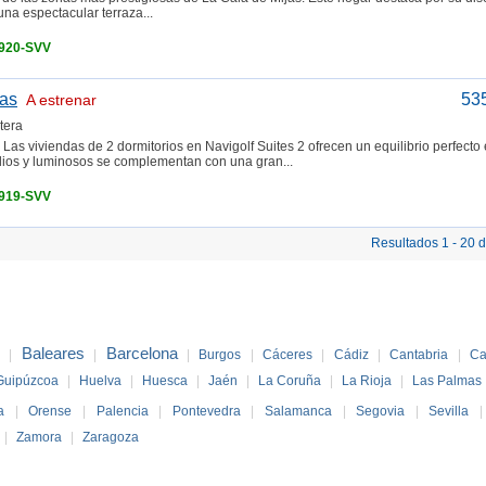
na espectacular terraza...
3920-SVV
jas
53
A estrenar
tera
o Las viviendas de 2 dormitorios en Navigolf Suites 2 ofrecen un equilibrio perfecto 
plios y luminosos se complementan con una gran...
3919-SVV
Resultados 1 - 20 
Baleares
Barcelona
z
|
|
|
Burgos
|
Cáceres
|
Cádiz
|
Cantabria
|
Ca
Guipúzcoa
|
Huelva
|
Huesca
|
Jaén
|
La Coruña
|
La Rioja
|
Las Palmas
a
|
Orense
|
Palencia
|
Pontevedra
|
Salamanca
|
Segovia
|
Sevilla
|
Zamora
|
Zaragoza