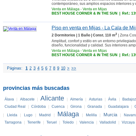
contemporáneo, sus amplios espacios interiores y u
Venta en Málaga
-
Venta en Mijas
BEST HOUSE CORNER & IN THE SUN
| Ref.: 1
Piso en venta en Mijas - La Cala de Mi
2
2 Dormitorios | 1 Baño | Const. 110 m
| Zona Cos
Amplitud, confort y estilo en un entorno privilegiad
diseño, funcionalidad y calidad. Sus interiores am
Venta en Málaga
-
Venta en Mijas
BEST HOUSE CORNER & IN THE SUN
| Ref.: 1
Páginas:
1
2
3
4
5
6
7
8
9
10
>
>>
provincias más buscadas
Alicante
Álava
|
Albacete
|
|
Almería
|
Asturias
|
Ávila
|
Badajo
Ciudad Real
|
Córdoba
|
Cuenca
|
Girona
|
Granada
|
Guadalajara
|
Málaga
Murcia
|
Lleida
|
Lugo
|
Madrid
|
|
Melilla
|
|
Navarr
Tarragona
|
Tenerife
|
Teruel
|
Toledo
|
Valencia
|
Valladolid
|
Vizcaya