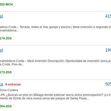
4202-MCH
a)
41
na Costa – Terraza, vistas al mar, garaje y piscina | Ideal inversión o segunda v
Benalmádena...
4174-ZGS
a)
19
nalmádena Costa – Ideal inversión Descripción: Oportunidad de inversión única p
 Costa. Piso de...
4173-ZGS
ca
50
A estrenar
 Zona Costera
uscas un piso en Málaga donde estrenar sea tu única preocupación? ¡Lo h
mento de 92mts de obra nueva cerca del parque de Santa Paula...
4064-ZGS