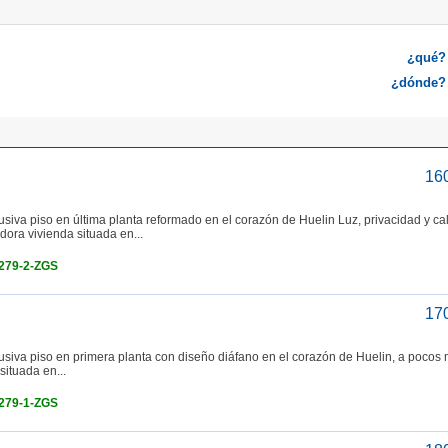
¿qué?
¿dónde?
16
a piso en última planta reformado en el corazón de Huelin Luz, privacidad y ca
ora vivienda situada en...
4279-2-ZGS
17
va piso en primera planta con diseño diáfano en el corazón de Huelin, a pocos 
situada en...
4279-1-ZGS