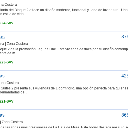
na Costera
lanta del Bloque 2 ofrece un diseño moderno, funcional y lleno de luz natural. Una
 estilo de vida...
3924-SVV
jas
37
ina
| Zona Costera
 Bloque 2 de la promoción Laguna One. Esta vivienda destaca por su diseño contem
ente de m...
3923-SVV
jas
42
Zona Costera
 Suites 2 presenta sus viviendas de 1 dormitorio, una opción perfecta para quiene
 demandadas de...
3921-SVV
jas
86
| Zona Costera
 de las zonas más prestigiosas de La Cala de Mijas. Este hogar destaca por su di