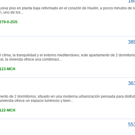
18
a piso en planta baja reformado en el corazón de Huelin, a pocos minutos de l
, uno de los...
4279-0-ZGS
38
clima, la tranquilidad y el entorno mediterráneo, este apartamento de 2 dormitori
l, la vivienda ofrece una combinaci...
4123-MCH
36
nto de 2 dormitorios, situado en una moderna urbanización pensada para disfrut
 vivienda ofrece un espacio luminoso y bien...
4122-MCH
55