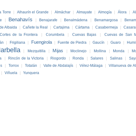
a Torre
|
Alhaurín el Grande
|
Almáchar
|
Almayate
|
Almogía
|
Álora
|
A
Benahavís
te
|
|
Benajarafe
|
Benalmádena
|
Benamargosa
|
Benam
 de Albaida
|
Cañete la Real
|
Cartajima
|
Cártama
|
Casabermeja
|
Casara
Cortes de la Frontera
|
Corumbela
|
Cuevas Bajas
|
Cuevas de San M
Fuengirola
án
|
Frigiliana
|
|
Fuente de Piedra
|
Gaucín
|
Guaro
|
Humi
arbella
Mijas
|
Mezquitilla
|
|
Moclinejo
|
Mollina
|
Monda
|
M
a
|
Rincón de la Victoria
|
Riogordo
|
Ronda
|
Salares
|
Salinas
|
Say
os
|
Torrox
|
Totalán
|
Valle de Abdalajís
|
Vélez-Málaga
|
Villanueva de A
|
Viñuela
|
Yunquera