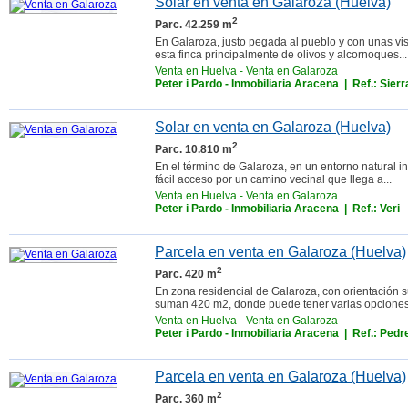
Solar en venta en Galaroza (Huelva)
2
Parc. 42.259 m
En Galaroza, justo pegada al pueblo y con unas vist
esta finca principalmente de olivos y alcornoques...
Venta en Huelva
-
Venta en Galaroza
Peter i Pardo - Inmobiliaria Aracena
| Ref.: Sierr
Solar en venta en Galaroza (Huelva)
2
Parc. 10.810 m
En el término de Galaroza, en un entorno natural i
fácil acceso por un camino vecinal que llega a...
Venta en Huelva
-
Venta en Galaroza
Peter i Pardo - Inmobiliaria Aracena
| Ref.: Veri
Parcela en venta en Galaroza (Huelva)
2
Parc. 420 m
En zona residencial de Galaroza, con orientación 
suman 420 m2, donde puede tener varias opciones d
Venta en Huelva
-
Venta en Galaroza
Peter i Pardo - Inmobiliaria Aracena
| Ref.: Pedr
Parcela en venta en Galaroza (Huelva)
2
Parc. 360 m