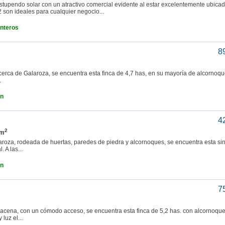
estupendo solar con un atractivo comercial evidente al estar excelentemente ubica
 son ideales para cualquier negocio...
interos
8
cerca de Galaroza, se encuentra esta finca de 4,7 has, en su mayoría de alcornoqu
.
ón
4
2
 m
roza, rodeada de huertas, paredes de piedra y alcornoques, se encuentra esta si
 A las...
ón
7
Aracena, con un cómodo acceso, se encuentra esta finca de 5,2 has. con alcornoqu
luz el...