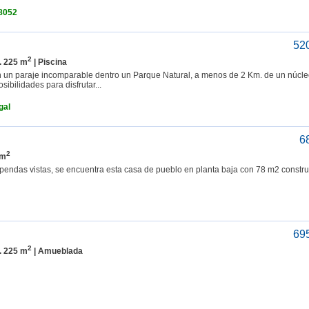
8052
52
2
. 225 m
| Piscina
en un paraje incomparable dentro un Parque Natural, a menos de 2 Km. de un núcl
ibilidades para disfrutar...
gal
6
2
 m
upendas vistas, se encuentra esta casa de pueblo en planta baja con 78 m2 constr
69
2
. 225 m
| Amueblada