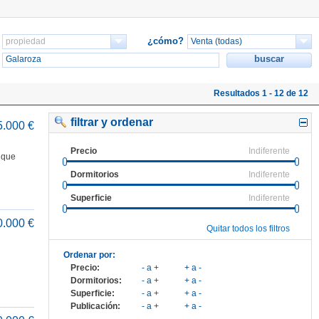
¿cómo?
Resultados 1 - 12 de 12
filtrar y ordenar
5.000 €
Precio
Indiferente
 que
Dormitorios
Indiferente
Superficie
Indiferente
0.000 €
Quitar todos los filtros
Ordenar por:
Precio:
- a +
+ a -
Dormitorios:
- a +
+ a -
Superficie:
- a +
+ a -
Publicación:
- a +
+ a -