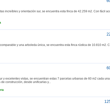
6
as increíbles y orientación sur, se encuentra esta finca de 42.259 m2. Con fácil ac
a
2
ncomparable y una arboleda única, se encuentra esta finca rústica de 10.810 m2. 
6
sur y excelentes vistas, se encuentran estas 7 parcelas urbanas de 60 m2 cada un
e construcción, desde unificarlas y...
era
12