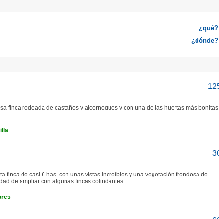
¿qué?
¿dónde?
12
osa finca rodeada de castaños y alcornoques y con una de las huertas más bonitas
lla
3
 finca de casi 6 has. con unas vistas increíbles y una vegetación frondosa de
dad de ampliar con algunas fincas colindantes...
bres