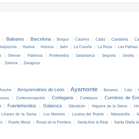
Baleares
Barcelona
z
|
|
|
Burgos
|
Cáceres
|
Cádiz
|
Cantabria
|
Ca
Guipúzcoa
|
Huelva
|
Huesca
|
Jaén
|
La Coruña
|
La Rioja
|
Las Palmas
a
|
Orense
|
Palencia
|
Pontevedra
|
Salamanca
|
Segovia
|
Sevilla
|
Zamora
|
Zaragoza
Ayamonte
Arroyomolinos de León
Aroche
|
|
|
Bonares
|
Cala
|
Cortegana
Cumbres de En
ucena
|
Corteconcepción
|
|
Cortelazor
|
o
Fuenteheridos
Galaroza
|
|
|
Gibraleón
|
Higuera de la Sierra
|
Hi
Linares de la Sierra
|
Los Marines
|
Lucena del Puerto
|
Manzanilla
|
án
|
Puerto Moral
|
Rosal de la Frontera
|
Santa Ana la Real
|
Santa Olalla d