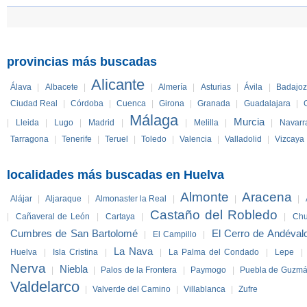
provincias más buscadas
Alicante
Álava
|
Albacete
|
|
Almería
|
Asturias
|
Ávila
|
Badajo
Ciudad Real
|
Córdoba
|
Cuenca
|
Girona
|
Granada
|
Guadalajara
|
Málaga
Murcia
|
Lleida
|
Lugo
|
Madrid
|
|
Melilla
|
|
Navarr
Tarragona
|
Tenerife
|
Teruel
|
Toledo
|
Valencia
|
Valladolid
|
Vizcaya
localidades más buscadas en Huelva
Almonte
Aracena
Alájar
|
Aljaraque
|
Almonaster la Real
|
|
|
Castaño del Robledo
|
Cañaveral de León
|
Cartaya
|
|
Ch
Cumbres de San Bartolomé
El Cerro de Andéval
|
El Campillo
|
La Nava
Huelva
|
Isla Cristina
|
|
La Palma del Condado
|
Lepe
|
Nerva
Niebla
|
|
Palos de la Frontera
|
Paymogo
|
Puebla de Guzm
Valdelarco
|
Valverde del Camino
|
Villablanca
|
Zufre