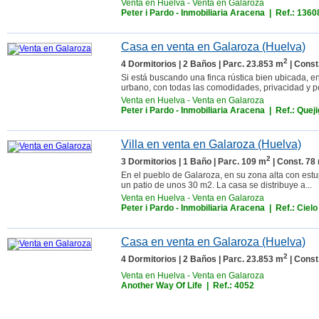
Venta en Huelva
-
Venta en Galaroza
Peter i Pardo - Inmobiliaria Aracena
| Ref.: 1360
Casa en venta en Galaroza (Huelva)
2
4 Dormitorios | 2 Baños | Parc. 23.853 m
| Const
Si está buscando una finca rústica bien ubicada, 
urbano, con todas las comodidades, privacidad y pos
Venta en Huelva
-
Venta en Galaroza
Peter i Pardo - Inmobiliaria Aracena
| Ref.: Queji
Villa en venta en Galaroza (Huelva)
2
3 Dormitorios | 1 Baño | Parc. 109 m
| Const. 78
En el pueblo de Galaroza, en su zona alta con est
un patio de unos 30 m2. La casa se distribuye a...
Venta en Huelva
-
Venta en Galaroza
Peter i Pardo - Inmobiliaria Aracena
| Ref.: Cielo
Casa en venta en Galaroza (Huelva)
2
4 Dormitorios | 2 Baños | Parc. 23.853 m
| Const
Venta en Huelva
-
Venta en Galaroza
Another Way Of Life
| Ref.: 4052