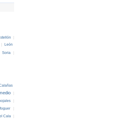
stellón
|
|
León
|
Soria
|
Calañas
medio
|
nojales
|
Moguer
|
el Cala
|