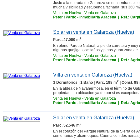
Justo a la entrada de Galaroza se encuentra este 
mucha visibilidad y estupenda fachada, sus 360 m2
Venta en Huelva
-
Venta en Galaroza
Peter i Pardo - Inmobiliaria Aracena
| Ref.: Carp
Solar en venta en Galaroza (Huelva)
2
Parc. 47.000 m
En pleno Parque Natural, a pie de carretera y muy 
algunos quejigos, castaños y pinos y una zona de..
Venta en Huelva
-
Venta en Galaroza
Peter i Pardo - Inmobiliaria Aracena
| Ref.: Agri
Villa en venta en Galaroza (Huelva)
2
3 Dormitorios | 1 Baño | Parc. 198 m
| Const. 98
En la aldea de Navahermosa, en el término de Gala
propiedad. La ubicación ya de por sí es excepcional.
Venta en Huelva
-
Venta en Galaroza
Peter i Pardo - Inmobiliaria Aracena
| Ref.: Agri
Solar en venta en Galaroza (Huelva)
2
Parc. 52.546 m
En el corazón del Parque Natural de la Sierra de 
centenarios y alcornoques. Cuenta con dos ruinas y 