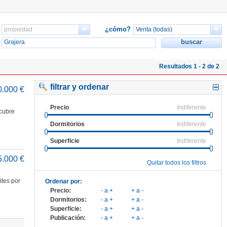
¿cómo?
Resultados 1 - 2 de 2
filtrar y ordenar
0.000 €
Precio
Indiferente
scubre
Dormitorios
Indiferente
Superficie
Indiferente
5.000 €
Quitar todos los filtros
tes por
Ordenar por:
Precio:
- a +
+ a -
Dormitorios:
- a +
+ a -
Superficie:
- a +
+ a -
Publicación:
- a +
+ a -