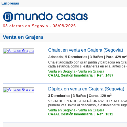
Empresas
63 ofertas en Segovia - 08/08/2026
Venta en Grajera
Chalet en venta en Grajera (Segovia)
2
Adosado | 5 Dormitorios | 3 Baños | Parc. 429 m
Chalet adosado con gran jardín y barbacoa en Graj
cada estancia como si estuvieras en ella, antes de c
Venta en Segovia
-
Venta en Grajera
CAJAL Gestión Inmobiliaria
| Ref.: 1487
Dúplex en venta en Grajera (Segovia)
2
3 Dormitorios | 3 Baños | Const. 129 m
VISITA 3D EN NUESTRA PÁGINA WEB ESTA CASA EST
primera vez. Invita al descanso, a establecer tu lugar
Venta en Segovia
-
Venta en Grajera
CAJAL Gestión Inmobiliaria
| Ref.: 1011