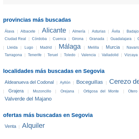
provincias más buscadas
Alicante
Álava
|
Albacete
|
|
Almería
|
Asturias
|
Ávila
|
Badajo
Ciudad Real
|
Córdoba
|
Cuenca
|
Girona
|
Granada
|
Guadalajara
|
Málaga
Murcia
|
Lleida
|
Lugo
|
Madrid
|
|
Melilla
|
|
Navarr
Tarragona
|
Tenerife
|
Teruel
|
Toledo
|
Valencia
|
Valladolid
|
Vizcaya
localidades más buscadas en Segovia
Cerezo d
Boceguillas
Aldeanueva del Codonal
|
Ayllón
|
|
Grajera
|
|
Mozoncillo
|
Orejana
|
Ortigosa del Monte
|
Otero
Valverde del Majano
ofertas más buscadas en Segovia
Alquiler
Venta
|