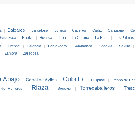
Baleares
z
|
|
Barcelona
|
Burgos
|
Cáceres
|
Cádiz
|
Cantabria
|
Ca
Guipúzcoa
|
Huelva
|
Huesca
|
Jaén
|
La Coruña
|
La Rioja
|
Las Palmas
a
|
Orense
|
Palencia
|
Pontevedra
|
Salamanca
|
Segovia
|
Sevilla
|
Zamora
|
Zaragoza
e Abajo
Cubillo
Corral de Ayllón
|
|
|
El Espinar
|
Fresno de Ca
Riaza
Torrecaballeros
Tres
 de Herreros
|
|
Segovia
|
|