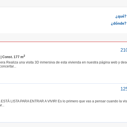
¿qué?
¿dónde?
21
2
| Const. 177 m
era Realiza una visita 3D inmersiva de esta vivienda en nuestra página web y de
oncertar...
12
Á LISTA PARA ENTRAR A VIVIR! Es lo primero que vas a pensar cuando la visi
...