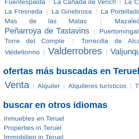
Fuentespalda
|
La Cañada de Verich
|
La C
La Fresneda
|
La Ginebrosa
|
La Portellad
Mas de las Matas
|
Mazale
Peñarroya de Tastavins
|
Puertominga
Torre del Compte
|
Torrecilla de Alc
Valderrobres
Valjunq
Valdeltormo
|
|
ofertas más buscadas en Terue
Venta
|
Alquiler
|
Alquileres turísticos
|
T
buscar en otros idiomas
Inmuebles en Teruel
Properties in Teruel
Immobilien in Teruel