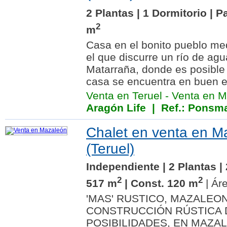
2 Plantas | 1 Dormitorio | P
2
m
Casa en el bonito pueblo me
el que discurre un río de agu
Matarraña, donde es posible
casa se encuentra en buen e
Venta en Teruel
-
Venta en M
Aragón Life
| Ref.: Ponsm
Chalet en venta en M
(Teruel)
Independiente | 2 Plantas | 
2
2
517 m
| Const. 120 m
| Áre
'MAS' RUSTICO, MAZALEON
CONSTRUCCIÓN RÚSTICA 
POSIBILIDADES, EN MAZA