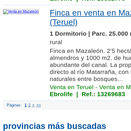
Finca en venta en Ma
(Teruel)
1 Dormitorio | Parc. 25.000
rural
Finca en Mazaleón. 2’5 hectá
almendros y 1000 m2. de hu
abundante del canal. La pro
directo al río Matarraña, co
naturales entre bosques...
Venta en Teruel
-
Venta en M
Ebrolife
| Ref.: 13269683
Páginas:
1
2
>
>>
provincias más buscadas