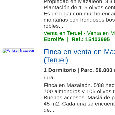
Propiedad en Mazaleón. 3'3 
Plantación de 115 olivos cen
Es un lugar con mucho enca
montañas con frondosos bos
robles...
Venta en Teruel
-
Venta en M
Ebrolife
| Ref.: 15403995
Finca en venta en Ma
(Teruel)
1 Dormitorio | Parc. 58.800
rural
Finca en Mazaleón. 5'88 he
700 almendros y 106 olivos 
Buenos accesos. Masiá de pi
45 m2. Cada una se encuentr
de...