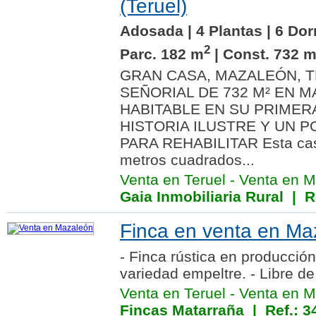
(Teruel)
Adosada | 4 Plantas | 6 Dor
2
Parc. 182 m
| Const. 732 
GRAN CASA, MAZALEÓN, T
SEÑORIAL DE 732 M² EN M
HABITABLE EN SU PRIMER
HISTORIA ILUSTRE Y UN P
PARA REHABILITAR Esta cas
metros cuadrados...
Venta en Teruel
-
Venta en M
Gaia Inmobiliaria Rural
| Re
Finca en venta en Maz
- Finca rústica en producción
variedad empeltre. - Libre d
Venta en Teruel
-
Venta en M
Fincas Matarraña
| Ref.: 3