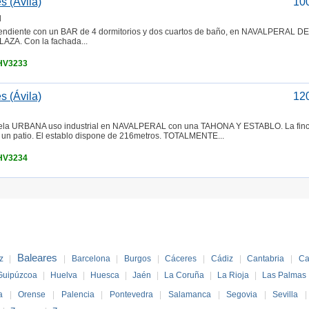
s (Ávila)
10
l
iente con un BAR de 4 dormitorios y dos cuartos de baño, en NAVALPERAL DE
LAZA. Con la fachada...
 HV3233
s (Ávila)
12
a URBANA uso industrial en NAVALPERAL con una TAHONA Y ESTABLO. La finc
un patio. El establo dispone de 216metros. TOTALMENTE...
 HV3234
Baleares
z
|
|
Barcelona
|
Burgos
|
Cáceres
|
Cádiz
|
Cantabria
|
Ca
Guipúzcoa
|
Huelva
|
Huesca
|
Jaén
|
La Coruña
|
La Rioja
|
Las Palmas
a
|
Orense
|
Palencia
|
Pontevedra
|
Salamanca
|
Segovia
|
Sevilla