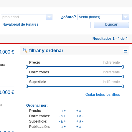
¿cómo?
Resultados 1 - 4 de 4
filtrar y ordenar
0.000 €
Precio
Indiferente
ara
Dormitorios
Indiferente
Superficie
Indiferente
0.000 €
Quitar todos los filtros
l
Ordenar por:
Precio:
- a +
+ a -
Dormitorios:
- a +
+ a -
Superficie:
- a +
+ a -
Publicación:
- a +
+ a -