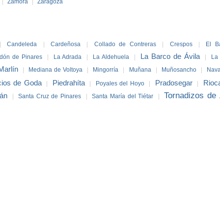
|
Zamora
|
Zaragoza
|
Candeleda
|
Cardeñosa
|
Collado de Contreras
|
Crespos
|
El B
La Barco de Ávila
dón de Pinares
|
La Adrada
|
La Aldehuela
|
|
La 
Marlín
|
Mediana de Voltoya
|
Mingorría
|
Muñana
|
Muñosancho
|
Nava
cios de Goda
Piedrahíta
Pradosegar
Rioc
|
|
Poyales del Hoyo
|
|
Tornadizos de 
ián
|
Santa Cruz de Pinares
|
Santa María del Tiétar
|