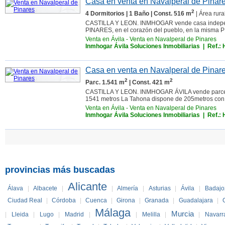
Casa en venta en Navalperal de Pinare
2
4 Dormitorios | 1 Baño | Const. 516 m
| Área rura
CASTILLA Y LEON. INMHOGAR vende casa independ
PINARES, en el corazón del pueblo, en la misma P
Venta en Ávila
-
Venta en Navalperal de Pinares
Inmhogar Ávila Soluciones Inmobiliarias
| Ref.:
Casa en venta en Navalperal de Pinare
2
2
Parc. 1.541 m
| Const. 421 m
CASTILLA Y LEON. INMHOGAR ÁVILA vende parcel
1541 metros La Tahona dispone de 205metros con 
Venta en Ávila
-
Venta en Navalperal de Pinares
Inmhogar Ávila Soluciones Inmobiliarias
| Ref.:
provincias más buscadas
Alicante
Álava
|
Albacete
|
|
Almería
|
Asturias
|
Ávila
|
Badajo
Ciudad Real
|
Córdoba
|
Cuenca
|
Girona
|
Granada
|
Guadalajara
|
Málaga
Murcia
|
Lleida
|
Lugo
|
Madrid
|
|
Melilla
|
|
Navarr