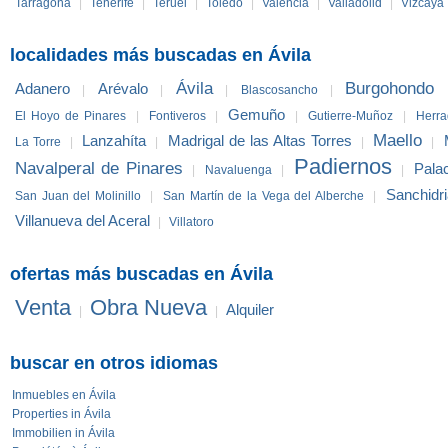
Tarragona
|
Tenerife
|
Teruel
|
Toledo
|
Valencia
|
Valladolid
|
Vizcaya
localidades más buscadas en Ávila
Ávila
Burgohondo
Adanero
Arévalo
|
|
|
Blascosancho
|
Gemuño
El Hoyo de Pinares
|
Fontiveros
|
|
Gutierre-Muñoz
|
Herra
Maello
Lanzahíta
Madrigal de las Altas Torres
La Torre
|
|
|
|
Padiernos
Navalperal de Pinares
Pala
|
Navaluenga
|
|
Sanchidr
San Juan del Molinillo
|
San Martín de la Vega del Alberche
|
Villanueva del Aceral
|
Villatoro
ofertas más buscadas en Ávila
Venta
Obra Nueva
Alquiler
|
|
buscar en otros idiomas
Inmuebles en Ávila
Properties in Ávila
Immobilien in Ávila