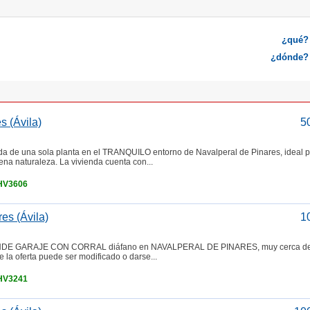
¿qué?
¿dónde?
s (Ávila)
5
e una sola planta en el TRANQUILO entorno de Navalperal de Pinares, ideal p
na naturaleza. La vivienda cuenta con...
 HV3606
es (Ávila)
1
ENDE GARAJE CON CORRAL diáfano en NAVALPERAL DE PINARES, muy cerca de
a oferta puede ser modificado o darse...
 HV3241