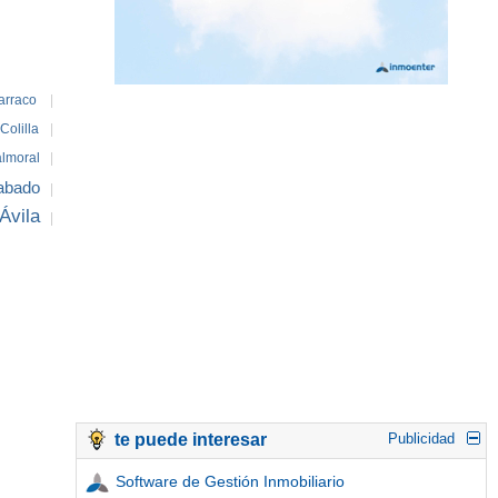
arraco
|
Colilla
|
lmoral
|
abado
|
Ávila
|
te puede interesar
Publicidad
Software de Gestión Inmobiliario