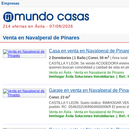
Empresas
214 ofertas en Ávila - 07/08/2026
Venta en Navalperal de Pinares
Casa en venta en Navalperal de Pinare
2
2 Dormitorios | 1 Baño | Const. 50 m
| Área rural
CASTILLA Y LEON. Se vende ACOGEDORA vivienda d
quienes buscan comodidad y calidad de vida en ple
Venta en Ávila
-
Venta en Navalperal de Pinares
Inmhogar Ávila Soluciones Inmobiliarias
| Ref.:
Garaje en venta en Navalperal de Pinar
2
Const. 23 m
CASTILLA Y LEON. Suelo rústico. INMHOGAR V
pueblo. RC. 0546202UK8904N0000KR El precio de l
Venta en Ávila
-
Venta en Navalperal de Pinares
Inmhogar Ávila Soluciones Inmobiliarias
| Ref.: