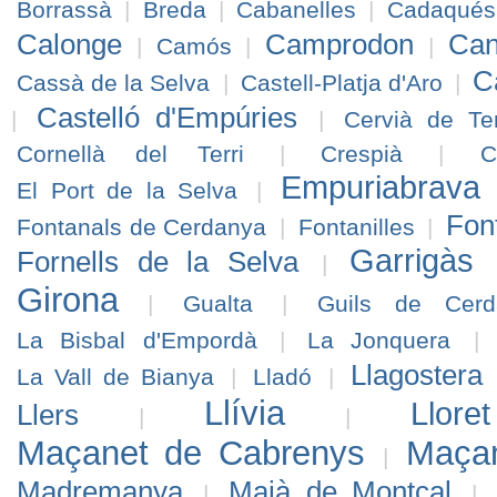
Borrassà
|
Breda
|
Cabanelles
|
Cadaqués
Calonge
Camprodon
Can
|
Camós
|
|
Ca
Cassà de la Selva
|
Castell-Platja d'Aro
|
Castelló d'Empúries
|
|
Cervià de Te
Cornellà del Terri
|
Crespià
|
C
Empuriabrava
El Port de la Selva
|
Fon
Fontanals de Cerdanya
|
Fontanilles
|
Garrigàs
Fornells de la Selva
|
Girona
|
Gualta
|
Guils de Cerd
La Bisbal d'Empordà
|
La Jonquera
|
Llagostera
La Vall de Bianya
|
Lladó
|
Llívia
Llo
Llers
|
|
Maçanet de Cabrenys
Maçan
|
Madremanya
Maià de Montcal
|
|