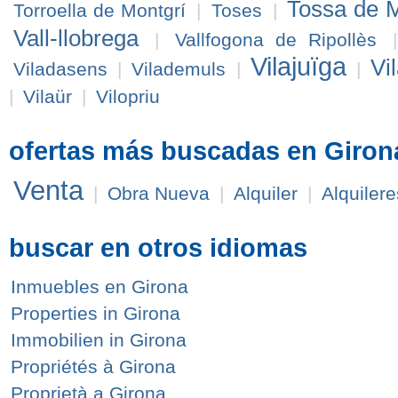
Tossa de 
Torroella de Montgrí
|
Toses
|
Vall-llobrega
|
Vallfogona de Ripollès
Vilajuïga
Vi
Viladasens
|
Vilademuls
|
|
|
Vilaür
|
Vilopriu
ofertas más buscadas en Giron
Venta
|
Obra Nueva
|
Alquiler
|
Alquilere
buscar en otros idiomas
Inmuebles en Girona
Properties in Girona
Immobilien in Girona
Propriétés à Girona
Proprietà a Girona