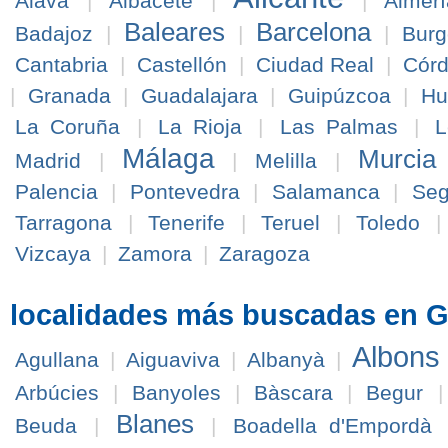
Álava
|
Albacete
|
|
Almerí
Baleares
Barcelona
Badajoz
|
|
|
Burg
Cantabria
|
Castellón
|
Ciudad Real
|
Cór
|
Granada
|
Guadalajara
|
Guipúzcoa
|
Hu
La Coruña
|
La Rioja
|
Las Palmas
|
L
Málaga
Murcia
Madrid
|
|
Melilla
|
Palencia
|
Pontevedra
|
Salamanca
|
Seg
Tarragona
|
Tenerife
|
Teruel
|
Toledo
Vizcaya
|
Zamora
|
Zaragoza
localidades más buscadas en G
Albons
Agullana
|
Aiguaviva
|
Albanyà
|
Arbúcies
|
Banyoles
|
Bàscara
|
Begur
Blanes
Beuda
|
|
Boadella d'Empordà