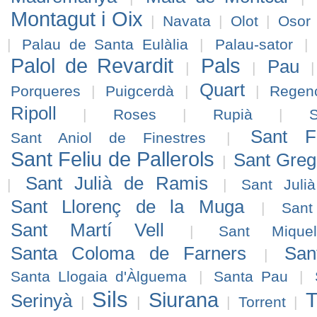
Montagut i Oix
|
Navata
|
Olot
|
Osor
|
Palau de Santa Eulàlia
|
Palau-sator
|
Palol de Revardit
Pals
Pau
|
|
Quart
Porqueres
|
Puigcerdà
|
|
Regen
Ripoll
|
Roses
|
Rupià
|
Sant F
Sant Aniol de Finestres
|
Sant Feliu de Pallerols
Sant Greg
|
Sant Julià de Ramis
|
|
Sant Juli
Sant Llorenç de la Muga
|
Sant
Sant Martí Vell
|
Sant Miqu
Santa Coloma de Farners
San
|
Santa Llogaia d'Àlguema
|
Santa Pau
|
Sils
Siurana
T
Serinyà
|
|
|
Torrent
|