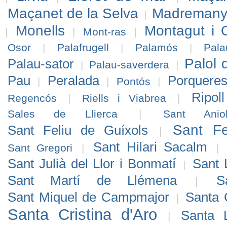
Maçanet de la Selva
Madreman
|
Monells
Montagut i 
|
|
Mont-ras
|
Osor
|
Palafrugell
|
Palamós
|
Pal
Palol 
Palau-sator
|
Palau-saverdera
|
Pau
Peralada
Porquere
|
|
Pontós
|
Ripoll
Regencós
|
Riells i Viabrea
|
Sales de Llierca
|
Sant Anio
Sant Fe
Sant Feliu de Guíxols
|
Sant Hilari Sacalm
Sant Gregori
|
|
Sant Julià del Llor i Bonmatí
Sant 
|
Sant Martí de Llémena
S
|
Sant Miquel de Campmajor
Santa 
|
Santa Cristina d'Aro
Santa 
|