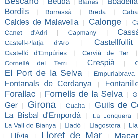
Bescanó
Beuda
Boadell
|
|
Blanes
|
Bordils
|
Borrassà
|
Breda
|
Caba
Calonge
Caldes de Malavella
|
|
C
Cass
Canet d'Adri
|
Capmany
|
Castellfol
Castell-Platja d'Aro
|
Castelló d'Empúries
|
Cervià de Ter
Crespià
Cornellà del Terri
|
|
C
El Port de la Selva
|
Empuriabrava
Fontanals de Cerdanya
Fontanill
|
Forallac
Fornells de la Selva
|
|
G
Girona
Guils de 
Ger
|
|
Gualta
|
La Bisbal d'Empordà
|
La Jonquera
La Vall de Bianya
|
Lladó
|
Llagostera
|
Lla
Lloret de Mar
Maçan
Llívia
|
|
|