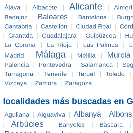
Alicante
Álava
|
Albacete
|
|
Almerí
Baleares
Badajoz
|
|
Barcelona
|
Burg
Cantabria
|
Castellón
|
Ciudad Real
|
Cór
|
Granada
|
Guadalajara
|
Guipúzcoa
|
Hu
La Coruña
|
La Rioja
|
Las Palmas
|
L
Málaga
Murcia
Madrid
|
|
Melilla
|
Palencia
|
Pontevedra
|
Salamanca
|
Seg
Tarragona
|
Tenerife
|
Teruel
|
Toledo
Vizcaya
|
Zamora
|
Zaragoza
localidades más buscadas en G
Albanyà
Albons
Agullana
|
Aiguaviva
|
|
Arbúcies
|
|
Banyoles
|
Bàscara