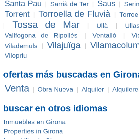
Santa Pau
Saus
|
Sarrià de Ter
|
|
Seri
Torroella de Fluvià
Torrent
|
|
Torroe
Tossa de Mar
|
|
Ullà
|
Ullas
Vallfogona de Ripollès
|
Ventalló
|
Vi
Vilajuïga
Vilamacolu
Vilademuls
|
|
Vilopriu
ofertas más buscadas en Giron
Venta
|
Obra Nueva
|
Alquiler
|
Alquilere
buscar en otros idiomas
Inmuebles en Girona
Properties in Girona