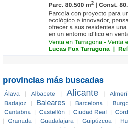
2
Parc. 80.500 m
| Const. 80
Parcela con proyecto para un
ecológico e innovador, pensa
ofrecer a sus residentes una
en un entorno idílico en vent
Venta en Tarragona
-
Venta 
Lucas Fox Tarragona
| Ref
provincias más buscadas
Alicante
Álava
|
Albacete
|
|
Almerí
Baleares
Badajoz
|
|
Barcelona
|
Burg
Cantabria
|
Castellón
|
Ciudad Real
|
Cór
|
Granada
|
Guadalajara
|
Guipúzcoa
|
Hu