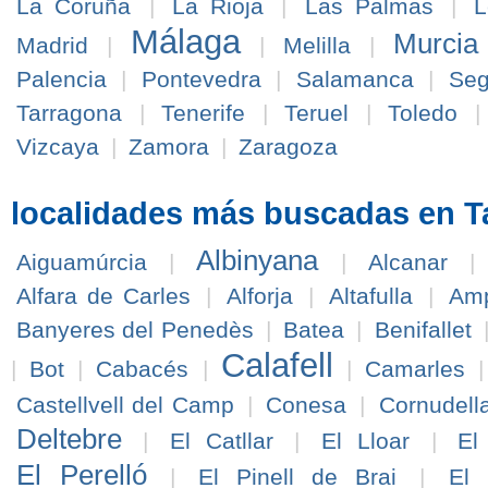
La Coruña
|
La Rioja
|
Las Palmas
|
L
Málaga
Murcia
Madrid
|
|
Melilla
|
Palencia
|
Pontevedra
|
Salamanca
|
Seg
Tarragona
|
Tenerife
|
Teruel
|
Toledo
Vizcaya
|
Zamora
|
Zaragoza
localidades más buscadas en T
Albinyana
Aiguamúrcia
|
|
Alcanar
Alfara de Carles
|
Alforja
|
Altafulla
|
Am
Banyeres del Penedès
|
Batea
|
Benifallet
Calafell
|
Bot
|
Cabacés
|
|
Camarles
Castellvell del Camp
|
Conesa
|
Cornudell
Deltebre
|
El Catllar
|
El Lloar
|
El
El Perelló
|
El Pinell de Brai
|
El 