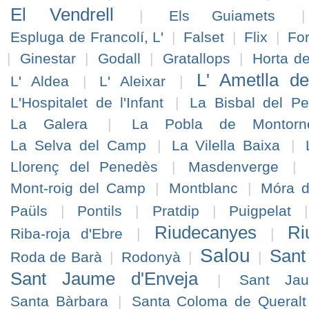
El Vendrell
|
Els Guiamets
Espluga de Francolí, L'
|
Falset
|
Flix
|
Fo
|
Ginestar
|
Godall
|
Gratallops
|
Horta d
L' Ametlla d
L' Aldea
|
L' Aleixar
|
L'Hospitalet de l'Infant
|
La Bisbal del P
La Galera
|
La Pobla de Montorn
La Selva del Camp
|
La Vilella Baixa
|
Llorenç del Penedès
|
Masdenverge
|
Mont-roig del Camp
|
Montblanc
|
Móra d
Paüls
|
Pontils
|
Pratdip
|
Puigpelat
Riudecanyes
Ri
Riba-roja d'Ebre
|
|
Salou
Sant
Roda de Barà
|
Rodonyà
|
|
Sant Jaume d'Enveja
|
Sant Ja
Santa Bàrbara
|
Santa Coloma de Queralt