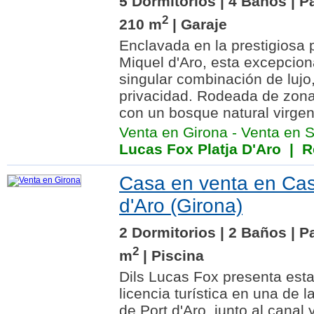
5 Dormitorios | 4 Baños | P
2
210 m
| Garaje
Enclavada en la prestigiosa
Miquel d'Aro, esta excepciona
singular combinación de lujo, 
privacidad. Rodeada de zona
con un bosque natural virgen.
Venta en Girona
-
Venta en S
Lucas Fox Platja D'Aro
| Re
Casa en venta en Cast
d'Aro (Girona)
2 Dormitorios | 2 Baños | P
2
m
| Piscina
Dils Lucas Fox presenta est
licencia turística en una de
de Port d'Aro, junto al canal