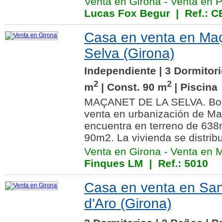
Venta en Girona
-
Venta en P
Lucas Fox Begur
| Ref.: 
Casa en venta en Maç
Selva (Girona)
Independiente | 3 Dormitori
2
2
m
| Const. 90 m
| Piscina
MAÇANET DE LA SELVA. Bon
venta en urbanización de Maç
encuentra en terreno de 638
90m2. La vivienda se distribu
Venta en Girona
-
Venta en M
Finques LM
| Ref.: 5010
Casa en venta en Sant
d'Aro (Girona)