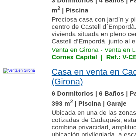
3 Dormitorios | 4 Baños | P
2
m
| Piscina
Preciosa casa con jardín y pi
centro de Castell d´Empordà
vivienda situada en pleno ce
Castell d’Empordà, junto al e
Venta en Girona
-
Venta en L
Cornex Capital
| Ref.: V-C
Casa en venta en Ca
(Girona)
6 Dormitorios | 6 Baños | P
2
393 m
| Piscina | Garaje
Ubicada en una de las zonas
cotizadas de Cadaqués, esta
combina privacidad, amplitud
ubicación privilegiada, a es