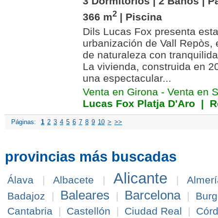
3 Dormitorios | 2 Baños | P
2
366 m
| Piscina
Dils Lucas Fox presenta esta 
urbanización de Vall Repòs,
de naturaleza con tranquilida
La vivienda, construida en 2
una espectacular...
Venta en Girona
-
Venta en S
Lucas Fox Platja D'Aro
| Re
Páginas:
1
2
3
4
5
6
7
8
9
10
>
>>
provincias más buscadas
Alicante
Álava
|
Albacete
|
|
Almerí
Baleares
Barcelona
Badajoz
|
|
|
Burg
Cantabria
|
Castellón
|
Ciudad Real
|
Cór