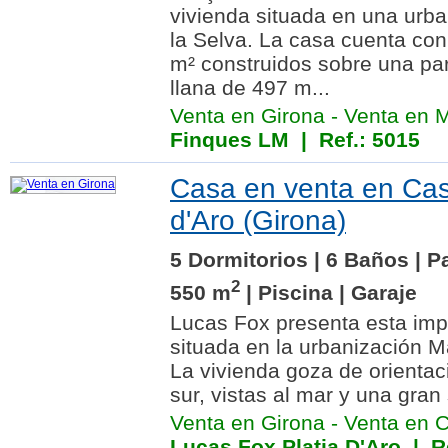
vivienda situada en una urb
la Selva. La casa cuenta c
m² construidos sobre una p
llana de 497 m...
Venta en Girona
-
Venta en M
Finques LM
| Ref.: 5015
Casa en venta en Cast
d'Aro (Girona)
5 Dormitorios | 6 Baños | P
2
550 m
| Piscina | Garaje
Lucas Fox presenta esta impr
situada en la urbanización M
La vivienda goza de orienta
sur, vistas al mar y una gran 
Venta en Girona
-
Venta en Ca
Lucas Fox Platja D'Aro
| Re