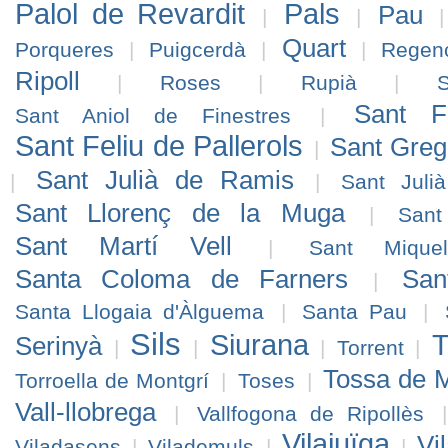
Palol de Revardit
Pals
Pau
|
|
Quart
Porqueres
|
Puigcerdà
|
|
Regen
Ripoll
|
Roses
|
Rupià
|
Sant F
Sant Aniol de Finestres
|
Sant Feliu de Pallerols
Sant Greg
|
Sant Julià de Ramis
|
|
Sant Juli
Sant Llorenç de la Muga
|
Sant
Sant Martí Vell
|
Sant Miqu
Santa Coloma de Farners
San
|
Santa Llogaia d'Àlguema
|
Santa Pau
|
Sils
Siurana
T
Serinyà
|
|
|
Torrent
|
Tossa de 
Torroella de Montgrí
|
Toses
|
Vall-llobrega
|
Vallfogona de Ripollès
Vilajuïga
Vi
Viladasens
|
Vilademuls
|
|