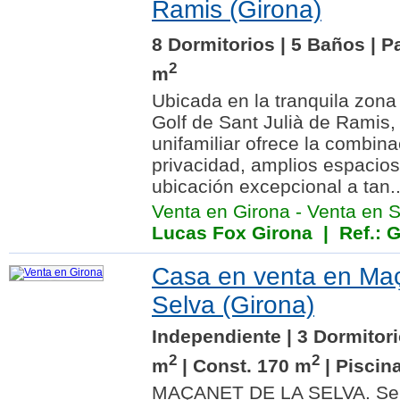
Ramis (Girona)
8 Dormitorios | 5 Baños | P
2
m
Ubicada en la tranquila zona 
Golf de Sant Julià de Ramis,
unifamiliar ofrece la combina
privacidad, amplios espacios
ubicación excepcional a tan..
Venta en Girona
-
Venta en S
Lucas Fox Girona
| Ref.: 
Casa en venta en Maç
Selva (Girona)
Independiente | 3 Dormitori
2
2
m
| Const. 170 m
| Piscin
MAÇANET DE LA SELVA. Se v