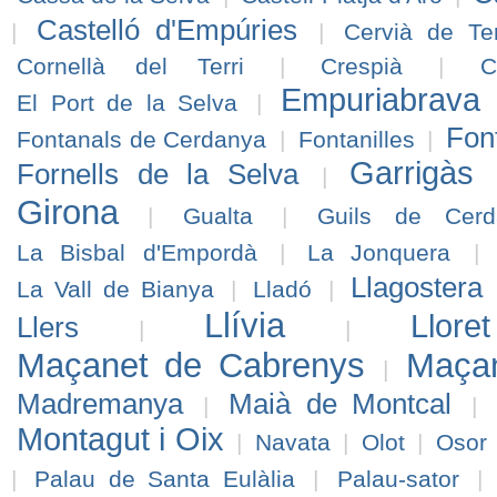
Castelló d'Empúries
|
|
Cervià de Te
Cornellà del Terri
|
Crespià
|
C
Empuriabrava
El Port de la Selva
|
Fon
Fontanals de Cerdanya
|
Fontanilles
|
Garrigàs
Fornells de la Selva
|
Girona
|
Gualta
|
Guils de Cerd
La Bisbal d'Empordà
|
La Jonquera
|
Llagostera
La Vall de Bianya
|
Lladó
|
Llívia
Llo
Llers
|
|
Maçanet de Cabrenys
Maçan
|
Madremanya
Maià de Montcal
|
|
Montagut i Oix
|
Navata
|
Olot
|
Osor
|
Palau de Santa Eulàlia
|
Palau-sator
|