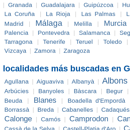
|
Granada
|
Guadalajara
|
Guipúzcoa
|
Hu
La Coruña
|
La Rioja
|
Las Palmas
|
L
Málaga
Murcia
Madrid
|
|
Melilla
|
Palencia
|
Pontevedra
|
Salamanca
|
Seg
Tarragona
|
Tenerife
|
Teruel
|
Toledo
Vizcaya
|
Zamora
|
Zaragoza
localidades más buscadas en G
Albons
Agullana
|
Aiguaviva
|
Albanyà
|
Arbúcies
|
Banyoles
|
Bàscara
|
Begur
Blanes
Beuda
|
|
Boadella d'Empordà
Borrassà
|
Breda
|
Cabanelles
|
Cadaqués
Calonge
Camprodon
Can
|
Camós
|
|
Ca
Cassà de la Selva
|
Castell-Platja d'Aro
|